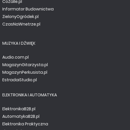
CoZaIle.pl
Informator Budownictwa
ZielonyOgródek.pl
CzasNaWnetrze.pl
MUZYKA I DŹWIĘK
Audio.com.pl
MagazynGitarzysta.pl
MagazynPerkusista.pl
EstradaiStudio.pl
ELEKTRONIKA I AUTOMATYKA
ElektronikaB2B.pl
AutomatykaB2B.pl
Elektronika Praktyczna