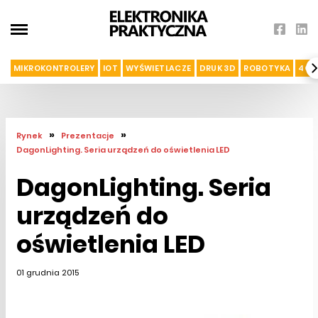
MIKROKONTROLERY
IOT
WYŚWIETLACZE
DRUK 3D
ROBOTYKA
4G I
»
»
Rynek
Prezentacje
DagonLighting. Seria urządzeń do oświetlenia LED
DagonLighting. Seria
urządzeń do
oświetlenia LED
01 grudnia 2015