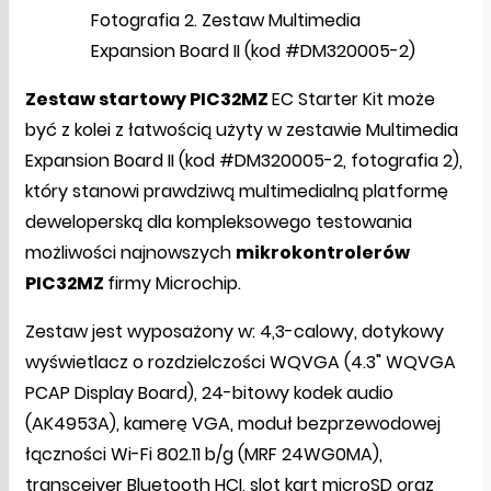
Fotografia 2. Zestaw Multimedia
Expansion Board II (kod #DM320005-2)
Zestaw startowy PIC32MZ
EC Starter Kit może
być z kolei z łatwością użyty w zestawie Multimedia
Expansion Board II (kod #DM320005-2, fotografia 2),
który stanowi prawdziwą multimedialną platformę
deweloperską dla kompleksowego testowania
możliwości najnowszych
mikrokontrolerów
PIC32MZ
firmy Microchip.
Zestaw jest wyposażony w: 4,3-calowy, dotykowy
wyświetlacz o rozdzielczości WQVGA (4.3" WQVGA
PCAP Display Board), 24-bitowy kodek audio
(AK4953A), kamerę VGA, moduł bezprzewodowej
łączności Wi-Fi 802.11 b/g (MRF 24WG0MA),
transceiver Bluetooth HCI, slot kart microSD oraz