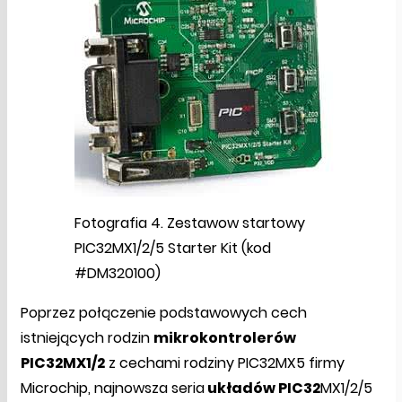
Fotografia 4. Zestawow startowy
PIC32MX1/2/5 Starter Kit (kod
#DM320100)
Poprzez połączenie podstawowych cech
istniejących rodzin
mikrokontrolerów
PIC32MX1/2
z cechami rodziny PIC32MX5 firmy
Microchip, najnowsza seria
układów PIC32
MX1/2/5