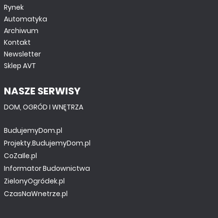
Rynek
Automatyka
Archiwum
Kontakt
Newsletter
Sklep AVT
NASZE SERWISY
DOM, OGRÓD I WNĘTRZA
BudujemyDom.pl
Projekty.BudujemyDom.pl
CoZaIle.pl
Informator Budownictwa
ZielonyOgródek.pl
CzasNaWnetrze.pl