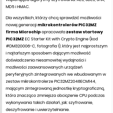
MD5 i HMAC.
Dla wszystkich, którzy chcą sprawdzić możliwości
nowej generacji
mikrokontrolerów PIC32MZ
firma Microchip
opracowała
zestaw startowy
PIC32MZ
EC Starter Kit with Crypto Engine (kod
#DM320006-C, fotografia 1), który jest najprostszym
i najtańszym sposobem dającym możliwość
doświadczenia niesamowitej wydajności i
możliwości zaawansowanych urządzeń
peryferyjnych zintegrowanych we wbudowanym w
zestaw mikrokontrolerze PIC32MZ2048ECM144,
mającym zintegrowaną jednostkę kryptograficzną,
która znacząco zmniejsza obciążenie CPU podczas
wykonywania takich działań, jak: szyfrowanie,
deszyfrowanie i uwierzytelnianie.