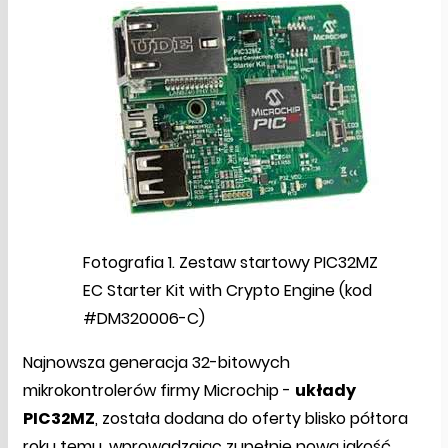
Fotografia 1. Zestaw startowy PIC32MZ
EC Starter Kit with Crypto Engine (kod
#DM320006-C)
Najnowsza generacja 32-bitowych
mikrokontrolerów firmy Microchip -
układy
PIC32MZ
, została dodana do oferty blisko półtora
roku temu, wprowadzając zupełnie nową jakość