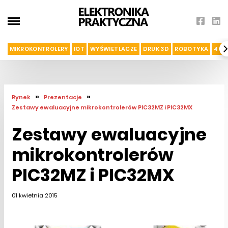
MIKROKONTROLERY
IOT
WYŚWIETLACZE
DRUK 3D
ROBOTYKA
4G I
»
»
Rynek
Prezentacje
Zestawy ewaluacyjne mikrokontrolerów PIC32MZ i PIC32MX
Zestawy ewaluacyjne
mikrokontrolerów
PIC32MZ i PIC32MX
01 kwietnia 2015