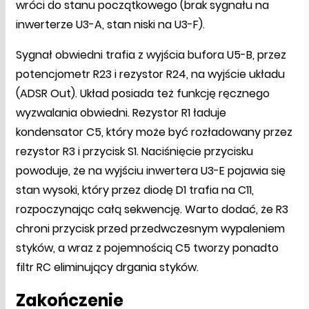
wróci do stanu początkowego (brak sygnału na
inwerterze U3-A, stan niski na U3-F).
Sygnał obwiedni trafia z wyjścia bufora U5-B, przez
potencjometr R23 i rezystor R24, na wyjście układu
(ADSR Out). Układ posiada też funkcję ręcznego
wyzwalania obwiedni. Rezystor R1 ładuje
kondensator C5, który może być rozładowany przez
rezystor R3 i przycisk S1. Naciśnięcie przycisku
powoduje, że na wyjściu inwertera U3-E pojawia się
stan wysoki, który przez diodę D1 trafia na C11,
rozpoczynając całą sekwencję. Warto dodać, że R3
chroni przycisk przed przedwczesnym wypaleniem
styków, a wraz z pojemnością C5 tworzy ponadto
filtr RC eliminujący drgania styków.
Zakończenie