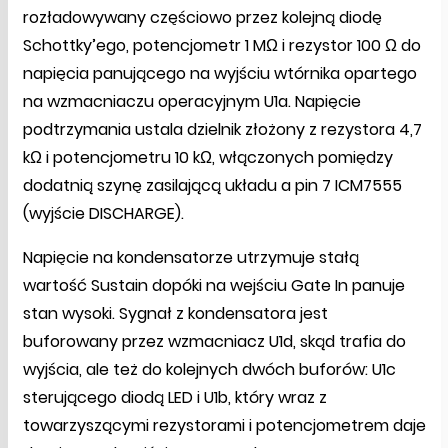
rozładowywany częściowo przez kolejną diodę
Schottky’ego, potencjometr 1 MΩ i rezystor 100 Ω do
napięcia panującego na wyjściu wtórnika opartego
na wzmacniaczu operacyjnym U1a. Napięcie
podtrzymania ustala dzielnik złożony z rezystora 4,7
kΩ i potencjometru 10 kΩ, włączonych pomiędzy
dodatnią szynę zasilającą układu a pin 7 ICM7555
(wyjście DISCHARGE).
Napięcie na kondensatorze utrzymuje stałą
wartość Sustain dopóki na wejściu Gate In panuje
stan wysoki. Sygnał z kondensatora jest
buforowany przez wzmacniacz U1d, skąd trafia do
wyjścia, ale też do kolejnych dwóch buforów: U1c
sterującego diodą LED i U1b, który wraz z
towarzyszącymi rezystorami i potencjometrem daje