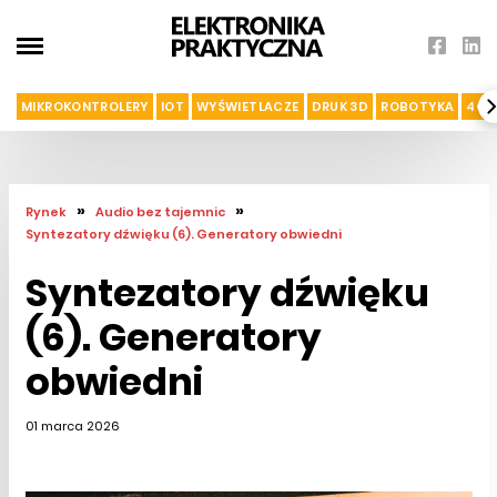
MIKROKONTROLERY
IOT
WYŚWIETLACZE
DRUK 3D
ROBOTYKA
4G I
»
»
Rynek
Audio bez tajemnic
Syntezatory dźwięku (6). Generatory obwiedni
Syntezatory dźwięku
(6). Generatory
obwiedni
01 marca 2026