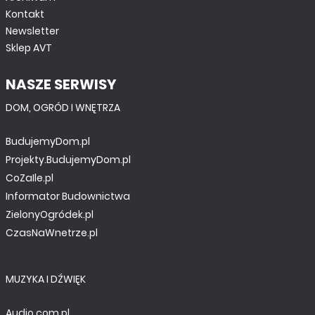
Kontakt
Newsletter
Sklep AVT
NASZE SERWISY
DOM, OGRÓD I WNĘTRZA
BudujemyDom.pl
Projekty.BudujemyDom.pl
CoZaIle.pl
Informator Budownictwa
ZielonyOgródek.pl
CzasNaWnetrze.pl
MUZYKA I DŹWIĘK
Audio.com.pl