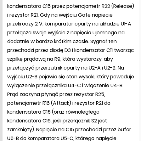
kondensatora C15 przez potencjometr R22 (Release)
i rezystor R21. Gdy na wejściu Gate napięcie
przekroczy 2 V, komparator oparty na układzie U1-A
przełącza swoje wyjście z napięcia ujemnego na
dodatnie w bardzo krótkim czasie. Sygnał ten
przechodzi przez diodę D3 i kondensator C11 tworząc
szpilkę prądową na R9, która wystarczy, aby
przełączyć przerzutnik oparty na U2-A i U2-B. Na
wyjściu U2-B pojawia się stan wysoki, który powoduje
wyłączenie przełącznika U4-C i włączenie U4-B.
Prąd zaczyna płynąć przez rezystor R25,
potencjometr R16 (Attack) i rezystor R21 do
kondensatora C15 (oraz równoległego
kondensatora C16, jeśli przełącznik S2 jest
zamknięty). Napięcie na C15 przechodzi przez bufor
U5-B do komparatora U5-C, którego napięcie