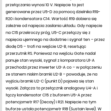
przełączania wynosi 10 V. Napięcie to jest
generowane przez U5-D za pomocą dzielnika R19-
R20 i kondensatora C14. Wartość R19 dobiera się
zależnie od napięcia zasilania układu. Gdy napięcie
na C15 przekroczy próg, U5-C przełączy się z
napięcia ujemnego na dodatnie i sygnał ten – przez
diodę D5 – trafi na wejście U2-B, resetując
przerzutnik RS. Ponieważ na wejściu Gate nadal
panuje stan wysoki, sygnał z komparatora U1-A
przechodzi przez inwerter U3-A co – w połączeniu
ze stanem niskim bramki U2-B – powoduje, że na
wyjściu bramki U2-C (punkt D) pojawia się stan
wysoki. Załącza to przełącznik analogowy U4-A i
łączy kondensator C15 z buforem U5-A przez
potencjometr R17 (Decay) i R21. Napięcie na tym
buforze ustala potencjometr R18 (Sustain level). W