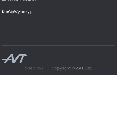
KtoCieWyleczy.pl
Sklep AVT
Copyright ©
AVT
2021