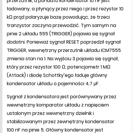
przerzutnik, a ponadto kondensator 10 nF jest
ładowany, a płynący przez niego i przez rezystor 10
kΩ prąd polaryzuje bazę powodując, że trzeci
tranzystor zaczyna przewodzić. Tym samym na
pinie 2 układu 555 (TRIGGER) pojawia się sygnał
dodatni. Ponieważ sygnał RESET poprzedził sygnał
TRIGGER, wewnętrzny przerzutnik układu ICM7555
zmienia stan na 1. Na wyjściu 3 pojawia się sygnał,
który przez rezystor 100 Ω, potencjometr 1 MΩ
(Attack) i diodę Schottky’ego ładuje główny
kondensator układu o pojemności 4,7 μF.
Sygnał z kondensatora jest porównywany przez
wewnętrzny komparator układu z napięciem
ustalonym przez wewnętrzny dzielnik i
stabilizowanym przez zewnętrzny kondensator
100 nF na pinie 5. Główny kondensator jest