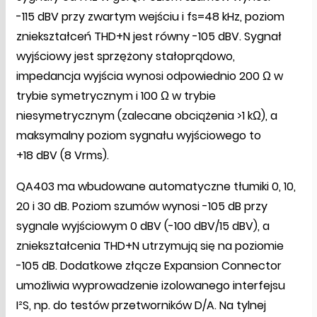
-115 dBV przy zwartym wejściu i fs=48 kHz, poziom
zniekształceń THD+N jest równy -105 dBV. Sygnał
wyjściowy jest sprzężony stałoprądowo,
impedancja wyjścia wynosi odpowiednio 200 Ω w
trybie symetrycznym i 100 Ω w trybie
niesymetrycznym (zalecane obciążenia >1 kΩ), a
maksymalny poziom sygnału wyjściowego to
+18 dBV (8 Vrms).
QA403 ma wbudowane automatyczne tłumiki 0, 10,
20 i 30 dB. Poziom szumów wynosi -105 dB przy
sygnale wyjściowym 0 dBV (-100 dBV/15 dBV), a
zniekształcenia THD+N utrzymują się na poziomie
-105 dB. Dodatkowe złącze Expansion Connector
umożliwia wyprowadzenie izolowanego interfejsu
I²S, np. do testów przetworników D/A. Na tylnej