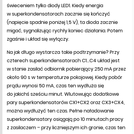
świeceniem tylko diody LED1. Kiedy energia
w superkondensatorach zacznie się kończyć
(napięcie spadnie poniżej 1,5 V), ta dioda zacznie
migać, sygnalizując rychły koniec działania. Potem
zgaśnie i układ się wyłączy.
Na jak długo wystarcza takie podtrzymanie? Przy
czterech superkondensatorach C1…C4 układ jest
w stanie zasilać odbiornik pobierający 250 mA przez
około 90 s w temperaturze pokojowej. Kiedy pobór
prądu wynosi 50 mA, czas ten wydłuża się
do jakichś sześciu minut. Wlutowując dodatkowe
pary superkondensatorów CX1+CX2 oraz CX3+CX4,
można wydłużyć ten czas. Pełne naładowanie
superkondensatory osiągają po 10 minutach pracy
z zasilaczem – przy liczniejszym ich gronie, czas ten