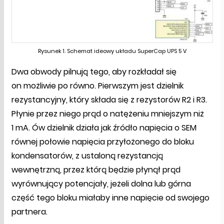
Rysunek 1. Schemat ideowy układu SuperCap UPS 5 V
Dwa obwody pilnują tego, aby rozkładał się
on możliwie po równo. Pierwszym jest dzielnik
rezystancyjny, który składa się z rezystorów R2 i R3.
Płynie przez niego prąd o natężeniu mniejszym niż
1 mA. Ów dzielnik działa jak źródło napięcia o SEM
równej połowie napięcia przyłożonego do bloku
kondensatorów, z ustaloną rezystancją
wewnętrzną, przez którą będzie płynął prąd
wyrównujący potencjały, jeżeli dolna lub górna
część tego bloku miałaby inne napięcie od swojego
partnera.