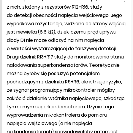
z nich, złożony z rezystorów R12+R16, służy
do detekcji obecności napięcia wejściowego. Jego
wypadkowa rezystancja, widziana od strony wejścia,
jest niewielka (6,6 kΩ), dzięki czemu prąd upływu
diody D1 nie może odłożyć na nim napięcia
o wartości wystarczającej do fałszywej detekcji.
Drugi dzielnik R13+R17 służy do monitorowania stanu
naładowania superkondensatorów. Teoretycznie
można byłoby się posłużyć potencjałem
pochodzącym z dzielnika R5+R6, ale istnieje ryzyko,
że sygnał programujący mikrokontroler mógłby
zakłócić działanie wtórnika napięciowego, szkodząc
tym samym superkondensatorom. Użycie tego
wyprowadzenia mikrokontrolera do pomiaru
napięcia wejściowego (a nie napięcia
na kondensatorach) spowodowałoby natomiast,