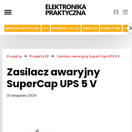
MIKROKONTROLERY
IOT
WYŚWIETLACZE
DRUK 3D
ROBOTYKA
4G I
»
»
Projekty
Projekty EP
Zasilacz awaryjny SuperCap UPS 5 V
Zasilacz awaryjny
SuperCap UPS 5 V
01 listopada 2024