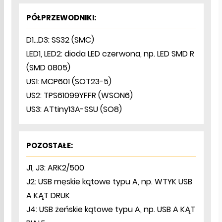
PÓŁPRZEWODNIKI:
D1…D3: SS32 (SMC)
LED1, LED2: dioda LED czerwona, np. LED SMD R
(SMD 0805)
US1: MCP601 (SOT23-5)
US2: TPS61099YFFR (WSON6)
US3: ATtiny13A-SSU (SO8)
POZOSTAŁE:
J1, J3: ARK2/500
J2: USB męskie kątowe typu A, np. WTYK USB
A KĄT DRUK
J4: USB żeńskie kątowe typu A, np. USB A KĄT