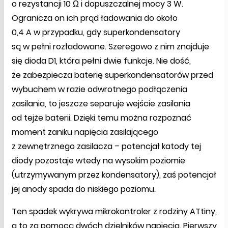
o rezystancji 10 Ω i dopuszczalnej mocy 3 W.
Ogranicza on ich prąd ładowania do około
0,4 A w przypadku, gdy superkondensatory
są w pełni rozładowane. Szeregowo z nim znajduje
się dioda D1, która pełni dwie funkcje. Nie dość,
że zabezpiecza baterię superkondensatorów przed
wybuchem w razie odwrotnego podłączenia
zasilania, to jeszcze separuje wejście zasilania
od tejże baterii. Dzięki temu można rozpoznać
moment zaniku napięcia zasilającego
z zewnętrznego zasilacza – potencjał katody tej
diody pozostaje wtedy na wysokim poziomie
(utrzymywanym przez kondensatory), zaś potencjał
jej anody spada do niskiego poziomu.
Ten spadek wykrywa mikrokontroler z rodziny ATtiny,
a to za pomocą dwóch dzielników napięcia. Pierwszy