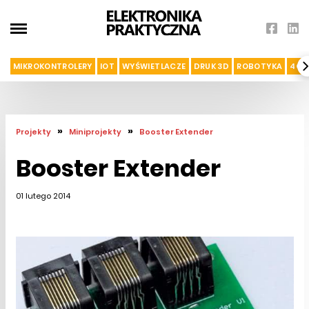
MIKROKONTROLERY
IOT
WYŚWIETLACZE
DRUK 3D
ROBOTYKA
4G I
»
»
Projekty
Miniprojekty
Booster Extender
Booster Extender
01 lutego 2014