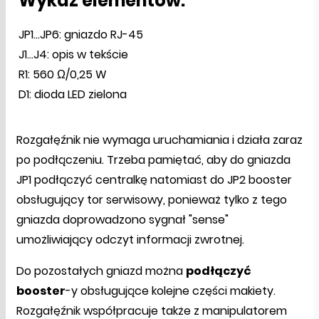
Wykaz elementów:
JP1...JP6: gniazdo RJ-45
J1...J4: opis w tekście
R1: 560 Ω/0,25 W
D1: dioda LED zielona
Rozgałęźnik nie wymaga uruchamiania i działa zaraz
po podłączeniu. Trzeba pamiętać, aby do gniazda
JP1 podłączyć centralkę natomiast do JP2 booster
obsługujący tor serwisowy, ponieważ tylko z tego
gniazda doprowadzono sygnał "sense"
umożliwiający odczyt informacji zwrotnej.
Do pozostałych gniazd można
podłączyć
booster
-y obsługujące kolejne części makiety.
Rozgałęźnik współpracuje także z manipulatorem