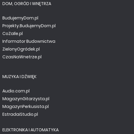
DOM, OGRÓD I WNĘTRZA
BudujemyDom.pl
Projekty.BudujemyDom.pl
CoZaIle.pl
Informator Budownictwa
ZielonyOgródek.pl
CzasNaWnetrze.pl
MUZYKA I DŹWIĘK
Audio.com.pl
MagazynGitarzysta.pl
MagazynPerkusista.pl
EstradaiStudio.pl
ELEKTRONIKA I AUTOMATYKA