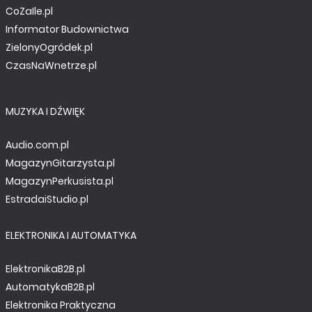
CoZaIle.pl
Informator Budownictwa
ZielonyOgródek.pl
CzasNaWnetrze.pl
MUZYKA I DŹWIĘK
Audio.com.pl
MagazynGitarzysta.pl
MagazynPerkusista.pl
EstradaiStudio.pl
ELEKTRONIKA I AUTOMATYKA
ElektronikaB2B.pl
AutomatykaB2B.pl
Elektronika Praktyczna