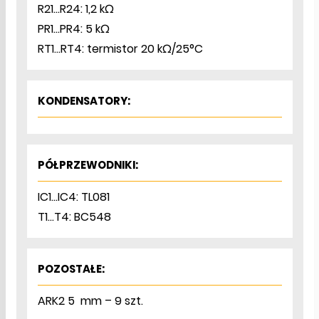
R21...R24: 1,2 kΩ
PR1...PR4: 5 kΩ
RT1...RT4: termistor 20 kΩ/25°C
KONDENSATORY:
PÓŁPRZEWODNIKI:
IC1...IC4: TL081
T1...T4: BC548
POZOSTAŁE:
ARK2 5 mm – 9 szt.