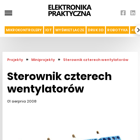
MIKROKONTROLERY
IOT
WYŚWIETLACZE
DRUK 3D
ROBOTYKA
4G I
»
»
Projekty
Miniprojekty
Sterownik czterech wentylatorów
Sterownik czterech
wentylatorów
01 sierpnia 2008