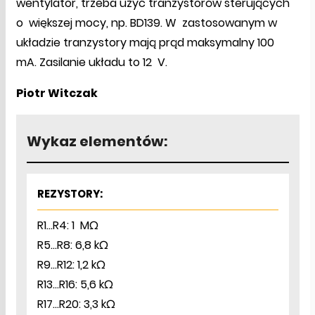
wentylator, trzeba użyć tranzystorów sterujących
o większej mocy, np. BD139. W zastosowanym w
układzie tranzystory mają prąd maksymalny 100
mA. Zasilanie układu to 12 V.
Piotr Witczak
Wykaz elementów:
REZYSTORY:
R1...R4: 1 MΩ
R5...R8: 6,8 kΩ
R9...R12: 1,2 kΩ
R13...R16: 5,6 kΩ
R17...R20: 3,3 kΩ