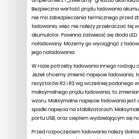
amperomierz i „zwieramy” gniazdo akumulat
Bezpieczna wartość prądu ładowania akumul
nie ma zabezpieczenia termicznego przed z
ładowania, więc nie należy przekraczać tej
akumulator. Powinna zaświecić się dioda LED.
naładowany. Możemy go wyciągnąć z ładowar
jego naładowania.
W razie potrzeby ładowania innego rodzaju 
Jeżeli chcemy zmienić napięcie ładowania, 
rezystorów R2 i R3 wg wcześniej podanego w
maksymalnego prądu ładowania, to zmieniam
wzoru. Maksymalne napięcie ładowania jest 
spadki napięcia na stabilizatorach. Maksyma
portu USB, oraz ciepłem wydzielającym się na 
Przed rozpoczęciem ładowania należy dokła