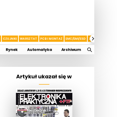
CZUJNIKI
WARSZTAT
PCB I MONTAŻ
EMC/EMI/ESD
ZASILANIE I AKU
Rynek
Automatyka
Archiwum
Artykuł ukazał się w