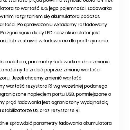
ora. Wartość prądu powinna wynosić około 104 mA.
atora to wartość 10% jego pojemności. Ładowarka
bytnim rozgrzaniem się akumulatora podczas
 wartości. Po sprawdzeniu wkładamy rozładowany
 Po zgaśnięciu diody LED nasz akumulator jest
ki, lub zostawić w ładowarce dla podtrzymania
akumulatora, parametry ładowarki można zmienić.
to możemy to zrobić poprzez zmianę wartości
zoru. Jeżeli chcemy zmienić wartość
y wartość rezystora R1 wg wcześniej podanego
ograniczone napięciem portu USB, pomniejszone o
lny prąd ładowania jest ograniczony wydajnością
stabilizatorze U2 oraz rezystorze R1.
dnie sprawdzić parametry ładowania akumulatora