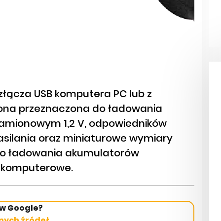
złącza USB komputera PC lub z
t ona przeznaczona do ładowania
namionowym 1,2 V, odpowiedników
asilania oraz miniaturowe wymiary
ę do ładowania akumulatorów
a komputerowe.
 w Google?
nych źródeł