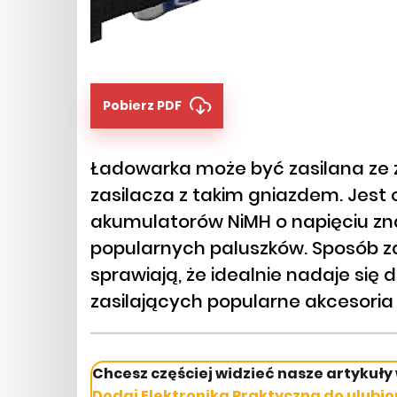
Pobierz PDF
Ładowarka może być zasilana ze 
zasilacza z takim gniazdem. Jes
akumulatorów NiMH o napięciu z
popularnych paluszków. Sposób z
sprawiają, że idealnie nadaje si
zasilających popularne akcesori
Chcesz częściej widzieć nasze artykuły
Dodaj Elektronika Praktyczna do ulubio