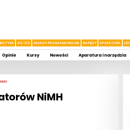
BOTYKA
4G I 5G
UKŁADY PROGRAMOWALNE
NAPĘDY
APARATURA
LED
Opinie
Kursy
Nowości
Aparatura i narzędzia
NiMH
atorów NiMH