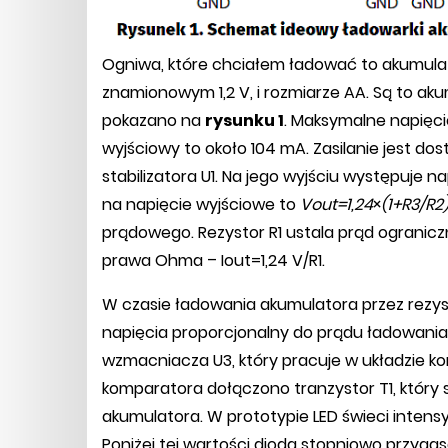
Ogniwa, które chciałem ładować to akumulat
znamionowym 1,2 V, i rozmiarze AA. Są to ak
pokazano na
rysunku 1
. Maksymalne napięci
wyjściowy to około 104 mA. Zasilanie jest do
stabilizatora U1. Na jego wyjściu występuje na
na napięcie wyjściowe to
Vout=1,24
×
(1+R3/R2
prądowego. Rezystor R1 ustala prąd ogranicz
prawa Ohma – Iout=1,24 V/R1.
W czasie ładowania akumulatora przez rezys
napięcia proporcjonalny do prądu ładowani
wzmacniacza U3, który pracuje w układzie ko
komparatora dołączono tranzystor T1, który 
akumulatora. W prototypie LED świeci intens
Poniżej tej wartości dioda stopniowo przygas