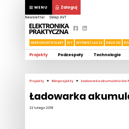
Zaloguj
MENU
Newsletter
Sklep AVT
MIKROKONTROLERY
IOT
WYŚWIETLACZE
DRUK 3D
RO
Projekty
Podzespoły
Technologie
»
»
Projekty
Miniprojekty
Ładowarka akumulatorów 
Ładowarka akumul
22 lutego 2018