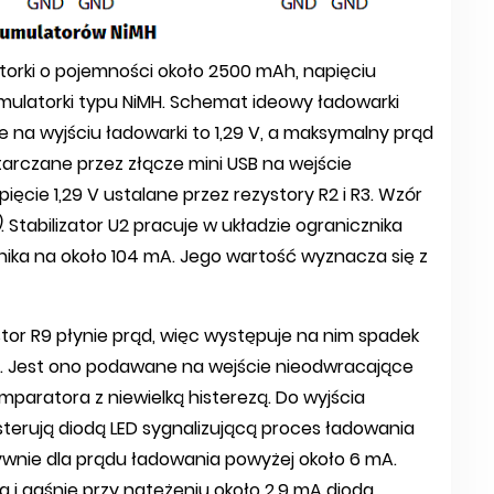
orki o pojemności około 2500 mAh, napięciu
umulatorki typu NiMH. Schemat ideowy ładowarki
e na wyjściu ładowarki to 1,29 V, a maksymalny prąd
starczane przez złącze mini USB na wejście
pięcie 1,29 V ustalane przez rezystory R2 i R3. Wzór
)
. Stabilizator U2 pracuje w układzie ogranicznika
nika na około 104 mA. Jego wartość wyznacza się z
tor R9 płynie prąd, więc występuje na nim spadek
a. Jest ono podawane na wejście nieodwracające
mparatora z niewielką histerezą. Do wyjścia
sterują diodą LED sygnalizującą proces ładowania
ywnie dla prądu ładowania powyżej około 6 mA.
a i gaśnie przy natężeniu około 2,9 mA dioda