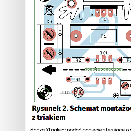
złącza X1 należy podać napięcie sterujące o