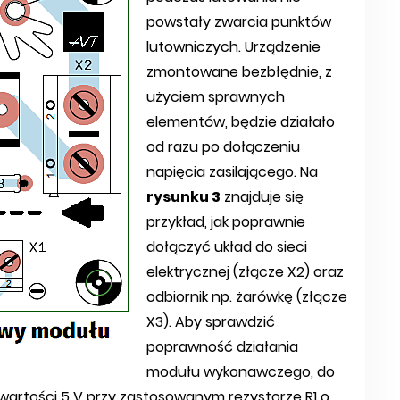
powstały zwarcia punktów
lutowniczych. Urządzenie
zmontowane bezbłędnie, z
użyciem sprawnych
elementów, będzie działało
od razu po dołączeniu
napięcia zasilającego. Na
rysunku 3
znajduje się
przykład, jak poprawnie
dołączyć układ do sieci
elektrycznej (złącze X2) oraz
odbiornik np. żarówkę (złącze
X3). Aby sprawdzić
poprawność działania
modułu wykonawczego, do
 wartości 5 V przy zastosowanym rezystorze R1 o