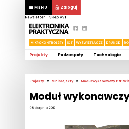
Zaloguj
MENU
Newsletter
Sklep AVT
MIKROKONTROLERY
IOT
WYŚWIETLACZE
DRUK 3D
RO
Projekty
Podzespoły
Technologie
»
»
Projekty
Miniprojekty
Moduł wykonawczy z triak
Moduł wykonawczy 
08 sierpnia 2017