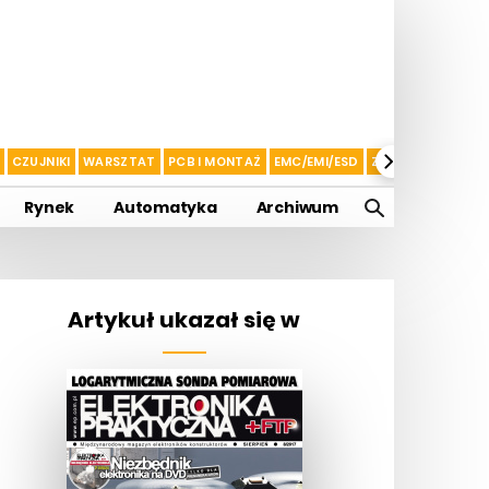
CZUJNIKI
WARSZTAT
PCB I MONTAŻ
EMC/EMI/ESD
ZASILANIE I AKU
Rynek
Automatyka
Archiwum
Artykuł ukazał się w