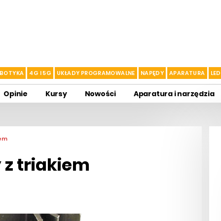
BOTYKA
4G I 5G
UKŁADY PROGRAMOWALNE
NAPĘDY
APARATURA
LED
Opinie
Kursy
Nowości
Aparatura i narzędzia
iem
z triakiem