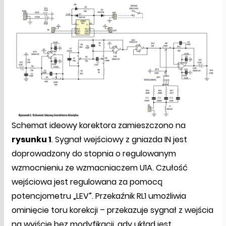
Schemat ideowy korektora zamieszczono na
rysunku 1
. Sygnał wejściowy z gniazda IN jest
doprowadzony do stopnia o regulowanym
wzmocnieniu ze wzmacniaczem U1A. Czułość
wejściowa jest regulowana za pomocą
potencjometru „LEV”. Przekaźnik RL1 umożliwia
ominięcie toru korekcji – przekazuje sygnał z wejścia
na wyjście bez modyfikacji, gdy układ jest