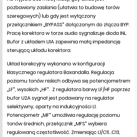
pozbawiony zasilania (ułatwia to budowę torów
szeregowych) lub gdy jest wyłączony
przełącznikiem „BYPASS” dołączonym do złącza BYP.
Pracę korektora w torze audio sygnalizuje dioda INL.
Bufor z układem U1A zapewnia małą impedancję
sterującą układu korektora.
Układ korekcyjny wykonano w konfiguracji
klasycznego regulatora Baxandalla. Regulacja
poziomu tonów niskich odbywa się potencjometrem
„LF”, wysokich „HF”. Z regulatora barwy LF/HF poprzez
bufor U2A sygnał jest podawany na regulator
selektywny, oparty na indukcyjności L1.
Potencjometr „MF” umożliwia regulację poziomu
tonów średnich, przełącznik „MFS” wybiera
regulowaną częstotliwość. Zmieniając L1/C11…C13,