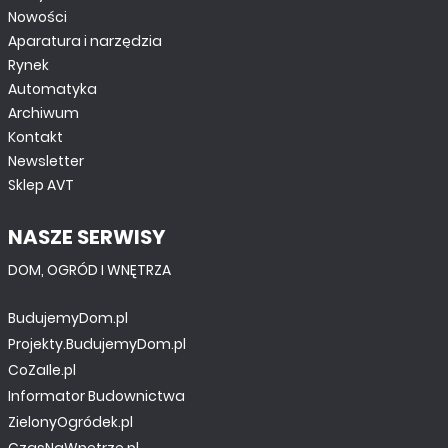
Nowości
Aparatura i narzędzia
Rynek
Automatyka
Archiwum
Kontakt
Newsletter
Sklep AVT
NASZE SERWISY
DOM, OGRÓD I WNĘTRZA
BudujemyDom.pl
Projekty.BudujemyDom.pl
CoZaIle.pl
Informator Budownictwa
ZielonyOgródek.pl
CzasNaWnetrze.pl