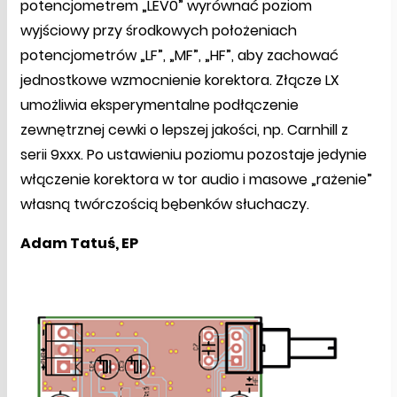
potencjometrem „LEV0” wyrównać poziom
wyjściowy przy środkowych położeniach
potencjometrów „LF”, „MF”, „HF”, aby zachować
jednostkowe wzmocnienie korektora. Złącze LX
umożliwia eksperymentalne podłączenie
zewnętrznej cewki o lepszej jakości, np. Carnhill z
serii 9xxx. Po ustawieniu poziomu pozostaje jedynie
włączenie korektora w tor audio i masowe „rażenie”
własną twórczością bębenków słuchaczy.
Adam Tatuś, EP