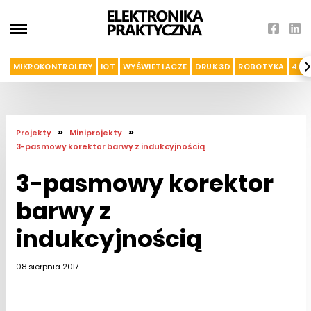
MIKROKONTROLERY
IOT
WYŚWIETLACZE
DRUK 3D
ROBOTYKA
4G I
»
»
Projekty
Miniprojekty
3-pasmowy korektor barwy z indukcyjnością
3-pasmowy korektor
barwy z
indukcyjnością
08 sierpnia 2017