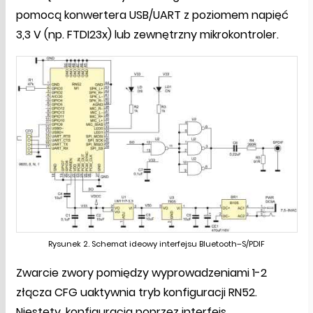
pomocą konwertera USB/UART z poziomem napięć
3,3 V (np. FTDI23x) lub zewnętrzny mikrokontroler.
Rysunek 2. Schemat ideowy interfejsu Bluetooth–S/PDIF
Zwarcie zwory pomiędzy wyprowadzeniami 1-2
złącza CFG uaktywnia tryb konfiguracji RN52.
Niestety, konfiguracja poprzez interfejs