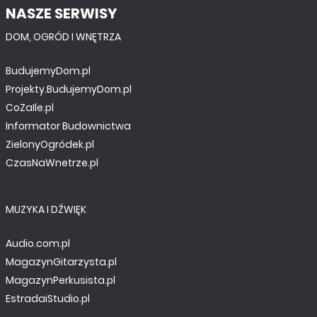
NASZE SERWISY
DOM, OGRÓD I WNĘTRZA
BudujemyDom.pl
Projekty.BudujemyDom.pl
CoZaIle.pl
Informator Budownictwa
ZielonyOgródek.pl
CzasNaWnetrze.pl
MUZYKA I DŹWIĘK
Audio.com.pl
MagazynGitarzysta.pl
MagazynPerkusista.pl
EstradaiStudio.pl