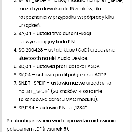
S-, BT_SPDIF – nazwę modułu na np. BT_SPDIF,
może być dowolna do 15 znaków, dla
rozpoznania w przypadku współpracy kilku
urządzeń.
SA,04 – ustala tryb autentykacji
na wymagający kodu PIN.
SC,200428 – ustala klasę (CoD) urządzenia
Bluetooth na HiFi Audio Device.
SD,04 – ustawia profil detekcji A2DP.
SK,04 – ustawia profil połączenia A2DP.
SN,BT_SPDIF – ustawia nazwę urządzenia
na „BT_SPDIF” (20 znaków, 4 ostatnie
to końcówka adresu MAC modułu).
SP,1234 – ustawia PIN na „1234”.
Po skonfigurowaniu warto sprawdzić ustawienia
poleceniem „D” (rysunek 5).