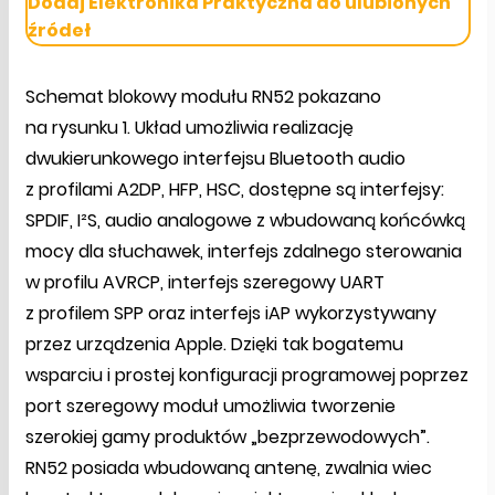
Dodaj Elektronika Praktyczna do ulubionych
źródeł
Schemat blokowy modułu RN52 pokazano
na rysunku 1. Układ umożliwia realizację
dwukierunkowego interfejsu Bluetooth audio
z profilami A2DP, HFP, HSC, dostępne są interfejsy:
SPDIF, I²S, audio analogowe z wbudowaną końcówką
mocy dla słuchawek, interfejs zdalnego sterowania
w profilu AVRCP, interfejs szeregowy UART
z profilem SPP oraz interfejs iAP wykorzystywany
przez urządzenia Apple. Dzięki tak bogatemu
wsparciu i prostej konfiguracji programowej poprzez
port szeregowy moduł umożliwia tworzenie
szerokiej gamy produktów „bezprzewodowych”.
RN52 posiada wbudowaną antenę, zwalnia wiec