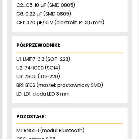
C2…C5: 10 µF (SMD 0805)
C6: 0,22 µF (SMD 0805)
CE1: 470 µF/16 V (elektrolit. R=3,5 mm)
PÓŁPRZEWODNIKI:
U1: LM1117-3.3 (SOT-223)
U2: 74HC00 (SO14)
U3: 7805 (TO-220)
BR1: B10S (mostek prostowniczy SMD)
LD, LD1: dioda LED 3 mm
POZOSTAŁE:
M1: RN52-I (moduł Bluetooth)