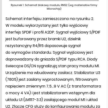
Rysunek 1. Schemat blokowy modułu RN52 (wg materiałów firmy
Microchip)
Schemat interfejsu zamieszczono na rysunku 2.
W modelu wykorzystany jest tylko wyjściowy
interfejs SPDIF i profil A2DP. Sygnał wyjściowy S/PDIF
jest buforowany przez bramki U2, dzielnik
rezystancyjny R4/R5 dopasowuje sygnał
do wymogów standardu. Sygnał wyjściowy jest
doprowadzony do gniazda S/PDIF typu RCA. Diody
świecące DS/CN sygnalizują stan pracy modułu M1.
Urządzenie ma wbudowany zasilacz. Stabilizator U3
(7805) jest zasilany wyprostowanym, filtrowanym
napięciem zmiennym 7,5…9 V AC (z transformatora
o mocy 4 VA) i jest stabilizatorem wstępnym dla
układu U1 (LM1117-3.3) zasilającego moduł M1 i układ
U2. Złącze CFG służy do konfigurowania modułu za