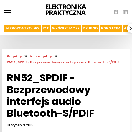
MIKROKONTROLERY
IOT
WYŚWIETLACZE
DRUK 3D
ROBOTYKA
4G I
»
»
Projekty
Miniprojekty
RN52_SPDIF - Bezprzewodowy interfejs audio Bluetooth-S/PDIF
RN52_SPDIF -
Bezprzewodowy
interfejs audio
Bluetooth-S/PDIF
01 stycznia 2015