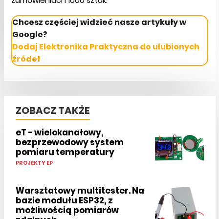
zamówieniach 1000 sztuk.
Chcesz częściej widzieć nasze artykuły w
Google?
Dodaj Elektronika Praktyczna do ulubionych
źródeł
ZOBACZ TAKŻE
eT - wielokanałowy,
bezprzewodowy system
pomiaru temperatury
PROJEKTY EP
Warsztatowy multitester. Na
bazie modułu ESP32, z
możliwością pomiarów