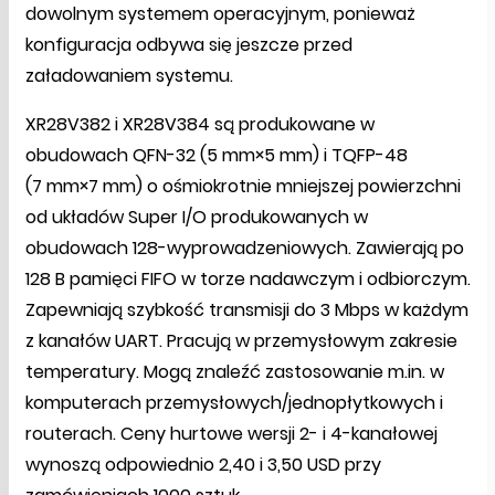
dowolnym systemem operacyjnym, ponieważ
konfiguracja odbywa się jeszcze przed
załadowaniem systemu.
XR28V382 i XR28V384 są produkowane w
obudowach QFN-32 (5 mm×5 mm) i TQFP-48
(7 mm×7 mm) o ośmiokrotnie mniejszej powierzchni
od układów Super I/O produkowanych w
obudowach 128-wyprowadzeniowych. Zawierają po
128 B pamięci FIFO w torze nadawczym i odbiorczym.
Zapewniają szybkość transmisji do 3 Mbps w każdym
z kanałów UART. Pracują w przemysłowym zakresie
temperatury. Mogą znaleźć zastosowanie m.in. w
komputerach przemysłowych/jednopłytkowych i
routerach. Ceny hurtowe wersji 2- i 4-kanałowej
wynoszą odpowiednio 2,40 i 3,50 USD przy