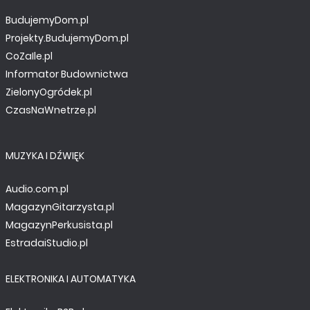
BudujemyDom.pl
Projekty.BudujemyDom.pl
CoZaIle.pl
Informator Budownictwa
ZielonyOgródek.pl
CzasNaWnetrze.pl
MUZYKA I DŹWIĘK
Audio.com.pl
MagazynGitarzysta.pl
MagazynPerkusista.pl
EstradaiStudio.pl
ELEKTRONIKA I AUTOMATYKA