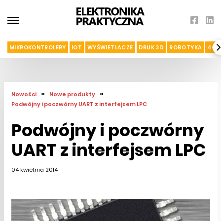
MIKROKONTROLERY
IOT
WYŚWIETLACZE
DRUK 3D
ROBOTYKA
4G I
»
»
Nowości
Nowe produkty
Podwójny i poczwórny UART z interfejsem LPC
Podwójny i poczwórny
UART z interfejsem LPC
04 kwietnia 2014