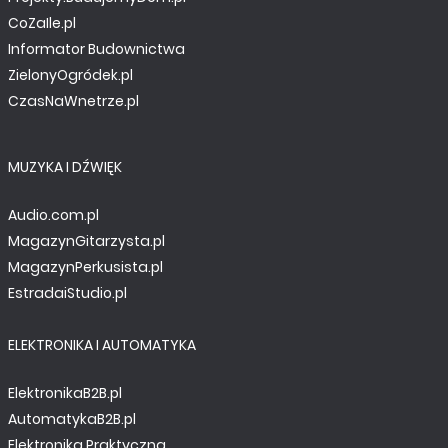
CoZaIle.pl
Informator Budownictwa
ZielonyOgródek.pl
CzasNaWnetrze.pl
MUZYKA I DŹWIĘK
Audio.com.pl
MagazynGitarzysta.pl
MagazynPerkusista.pl
EstradaiStudio.pl
ELEKTRONIKA I AUTOMATYKA
ElektronikaB2B.pl
AutomatykaB2B.pl
Elektronika Praktyczna