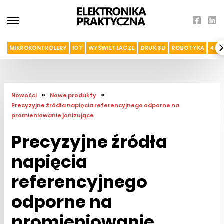
MIKROKONTROLERY
IOT
WYŚWIETLACZE
DRUK 3D
ROBOTYKA
4G I
»
»
Nowości
Nowe produkty
Precyzyjne źródła napięcia referencyjnego odporne na
promieniowanie jonizujące
Precyzyjne źródła
napięcia
referencyjnego
odporne na
promieniowanie