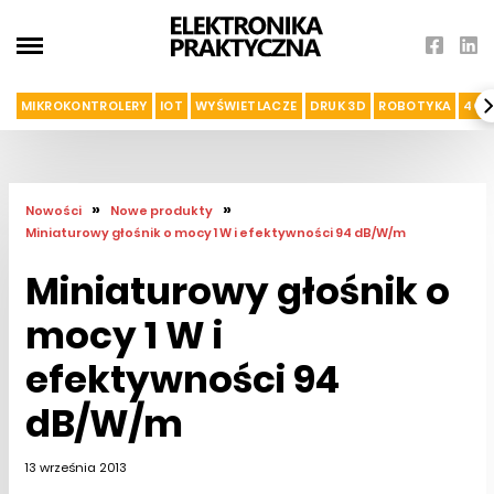
MIKROKONTROLERY
IOT
WYŚWIETLACZE
DRUK 3D
ROBOTYKA
4G I
»
»
Nowości
Nowe produkty
Miniaturowy głośnik o mocy 1 W i efektywności 94 dB/W/m
Miniaturowy głośnik o
mocy 1 W i
efektywności 94
dB/W/m
13 września 2013