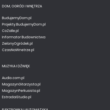
DOM, OGRÓD I WNĘTRZA
BudujemyDom.pl
Projekty.BudujemyDom.pl
CoZaIle.pl
Informator Budownictwa
ZielonyOgródek.pl
CzasNaWnetrze.pl
MUZYKA I DŹWIĘK
Audio.com.pl
MagazynGitarzysta.pl
MagazynPerkusista.pl
EstradaiStudio.pl
ELEKTRONIKA I AUTOMATYKA