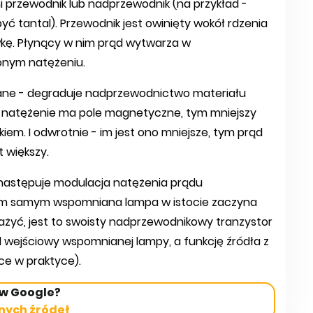
i przewodnik lub nadprzewodnik (na przykład -
ć tantal). Przewodnik jest owinięty wokół rdzenia
ę. Płynący w nim prąd wytwarza w
onym natężeniu.
iane - degraduje nadprzewodnictwo materiału
 natężenie ma pole magnetyczne, tym mniejszy
m. I odwrotnie - im jest ono mniejsze, tym prąd
 większy.
a następuje modulacja natężenia prądu
ym samym wspomniana lampa w istocie zaczyna
ważyć, jest to swoisty nadprzewodnikowy tranzystor
 wejściowy wspomnianej lampy, a funkcję źródła z
ce w praktyce).
 w Google?
nych źródeł