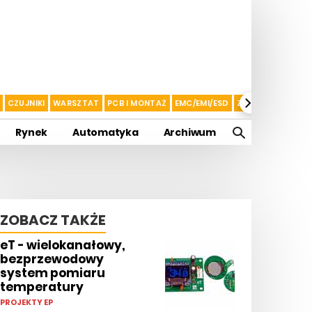
CZUJNIKI
WARSZTAT
PCB I MONTAŻ
EMC/EMI/ESD
ZASILANIE I AKU
Rynek
Automatyka
Archiwum
ZOBACZ TAKŻE
eT - wielokanałowy,
bezprzewodowy
system pomiaru
temperatury
PROJEKTY EP