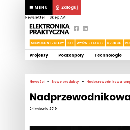
Zaloguj
MENU
Newsletter
Sklep AVT
MIKROKONTROLERY
IOT
WYŚWIETLACZE
DRUK 3D
RO
Projekty
Podzespoły
Technologie
»
»
Nowości
Nowe produkty
Nadprzewodnikowa lam
Nadprzewodnikowa
24 kwietnia 2019