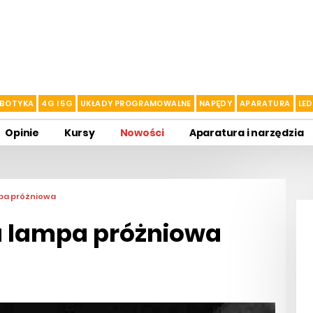
BOTYKA
4G I 5G
UKŁADY PROGRAMOWALNE
NAPĘDY
APARATURA
LED
Opinie
Kursy
Nowości
Aparatura i narzędzia
pa próżniowa
 lampa próżniowa