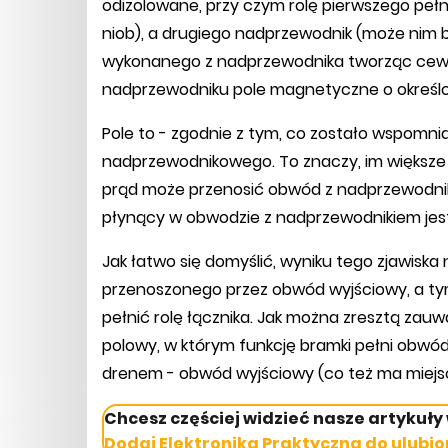
odizolowane, przy czym rolę pierwszego pełn
niob), a drugiego nadprzewodnik (może nim by
wykonanego z nadprzewodnika tworząc cewk
nadprzewodniku pole magnetyczne o określ
Pole to - zgodnie z tym, co zostało wspomn
nadprzewodnikowego. To znaczy, im większe
prąd może przenosić obwód z nadprzewodnikie
płynący w obwodzie z nadprzewodnikiem jest
Jak łatwo się domyślić, wyniku tego zjawisk
przenoszonego przez obwód wyjściowy, a t
pełnić rolę łącznika. Jak można zresztą zau
polowy, w którym funkcję bramki pełni obwód
drenem - obwód wyjściowy (co też ma miejs
Chcesz częściej widzieć nasze artykuły
Dodaj Elektronika Praktyczna do ulubio