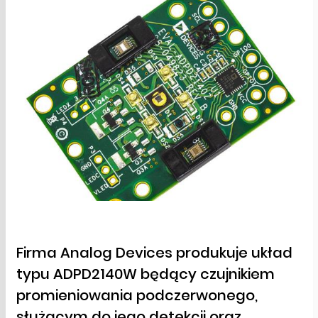
Firma Analog Devices produkuje układ
typu ADPD2140W będący czujnikiem
promieniowania podczerwonego,
służącym do jego detekcji oraz