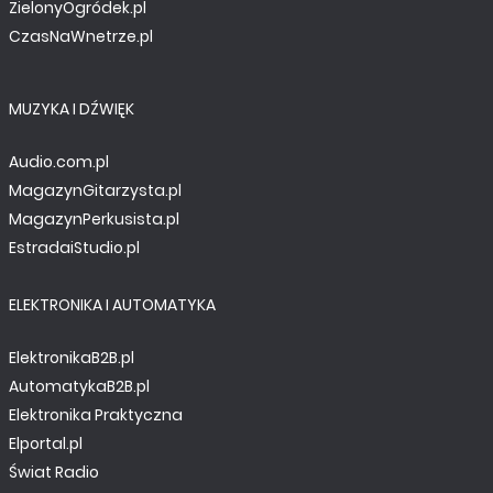
ZielonyOgródek.pl
CzasNaWnetrze.pl
MUZYKA I DŹWIĘK
Audio.com.pl
MagazynGitarzysta.pl
MagazynPerkusista.pl
EstradaiStudio.pl
ELEKTRONIKA I AUTOMATYKA
ElektronikaB2B.pl
AutomatykaB2B.pl
Elektronika Praktyczna
Elportal.pl
Świat Radio