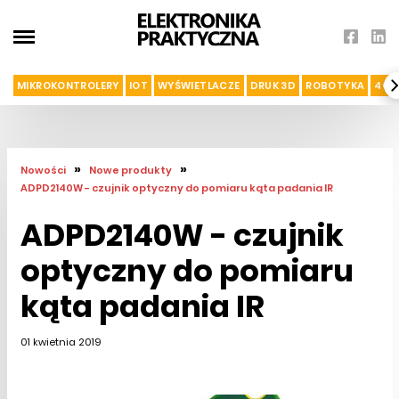
MIKROKONTROLERY
IOT
WYŚWIETLACZE
DRUK 3D
ROBOTYKA
4G I
»
»
Nowości
Nowe produkty
ADPD2140W - czujnik optyczny do pomiaru kąta padania IR
ADPD2140W - czujnik
optyczny do pomiaru
kąta padania IR
01 kwietnia 2019