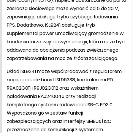
odwróconym (OTG), napięcie dostarczane do portu
zasilacza sieciowego może wynosić od 5 do 20 V,
zapewniając obsługę trybu szybkiego ładowania
PPS. Dodatkowo, ISL9241 obsługuje tryb
supplemental power umożliwiający gromadzenie w
kondensatorze wejściowym energii, która może być
oddawana do obciążenia podczas zwiększonego
zapotrzebowania na moc ze źródła zasilającego.
Układ ISL9241 może współpracować z regulatorem
napięcia buck-boost ISL95338, kontrolerami PD
R9A02G011 i R9J02G012 oraz wskaźnikiem
naładowania RAJ240045 przy realizacji
kompletnego systemu ładowania USB-C PD3.0.
Wyposażono go w zestaw funkcji
zabezpieczających oraz interfejsy SMBus i I2C
przeznaczone do komunikacji z systemem