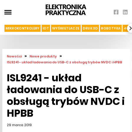
MIKROKONTROLERY
IOT
WYŚWIETLACZE
DRUK 3D
ROBOTYKA
4G I
»
»
Nowości
Nowe produkty
ISL9241 - układ ładowania do USB-C z obsługą trybów NVDC i HPBB
ISL9241 - układ
ładowania do USB-C z
obsługą trybów NVDC i
HPBB
29 marca 2019