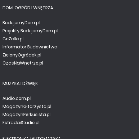
DOM, OGRÓD I WNĘTRZA
BudujemyDom.pl
Projekty.BudujemyDom.pl
CoZaIle.pl
Informator Budownictwa
ZielonyOgródek.pl
CzasNaWnetrze.pl
MUZYKA I DŹWIĘK
Audio.com.pl
MagazynGitarzysta.pl
MagazynPerkusista.pl
EstradaiStudio.pl
ELEKTRONIKA I AUTOMATYKA