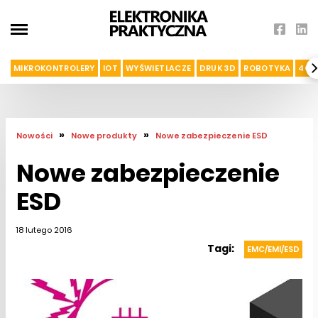
MIKROKONTROLERY
IOT
WYŚWIETLACZE
DRUK 3D
ROBOTYKA
4G I
»
»
Nowości
Nowe produkty
Nowe zabezpieczenie ESD
Nowe zabezpieczenie
ESD
18 lutego 2016
Tagi:
EMC/EMI/ESD