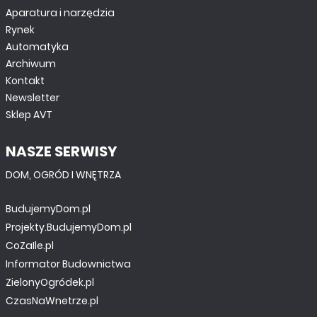
Aparatura i narzędzia
Rynek
Automatyka
Archiwum
Kontakt
Newsletter
Sklep AVT
NASZE SERWISY
DOM, OGRÓD I WNĘTRZA
BudujemyDom.pl
Projekty.BudujemyDom.pl
CoZaIle.pl
Informator Budownictwa
ZielonyOgródek.pl
CzasNaWnetrze.pl