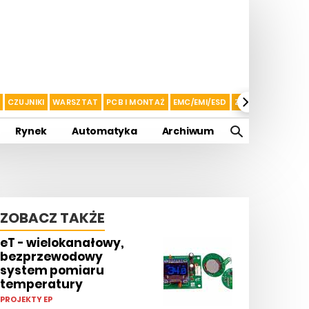
CZUJNIKI
WARSZTAT
PCB I MONTAŻ
EMC/EMI/ESD
ZASILANIE I AKU
Rynek
Automatyka
Archiwum
ZOBACZ TAKŻE
eT - wielokanałowy,
bezprzewodowy
system pomiaru
temperatury
PROJEKTY EP