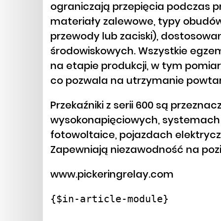
ograniczają przepięcia podczas p
materiały zalewowe, typy obudów
przewody lub zaciski), dostoso
środowiskowych. Wszystkie egze
na etapie produkcji, w tym pomia
co pozwala na utrzymanie powta
Przekaźniki z serii 600 są przezn
wysokonapięciowych, systemach ATE
fotowoltaice, pojazdach elektryc
Zapewniają niezawodność na pozio
www.pickeringrelay.com
{$in-article-module}