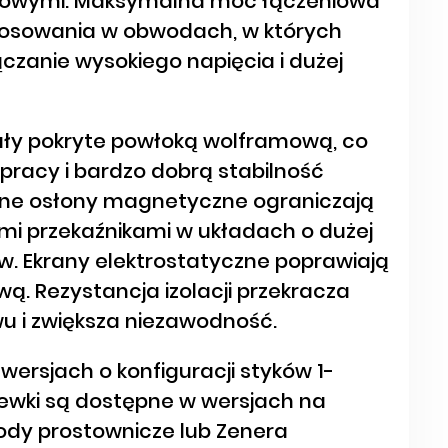
ściowymi. Maksymalna moc łączeniowa
tosowania w obwodach, w których
czanie wysokiego napięcia i dużej
stały pokryte powłoką wolframową, co
pracy i bardzo dobrą stabilność
ne osłony magnetyczne ograniczają
mi przekaźnikami w układach o dużej
. Ekrany elektrostatyczne poprawiają
. Rezystancja izolacji przekracza
ywu i zwiększa niezawodność.
 wersjach o konfiguracji styków 1-
 cewki są dostępne w wersjach na
diody prostownicze lub Zenera