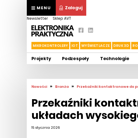
Zaloguj
MENU
Newsletter
Sklep AVT
MIKROKONTROLERY
IOT
WYŚWIETLACZE
DRUK 3D
RO
Projekty
Podzespoły
Technologie
»
»
Nowości
Branża
Przekaźniki kontaktronowe do p
Przekaźniki kontak
układach wysokieg
15 stycznia 2026