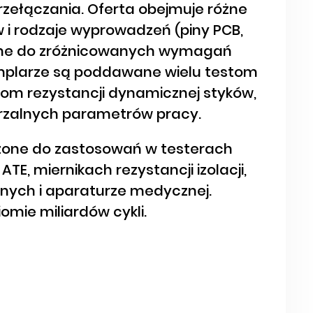
rzełączania. Oferta obejmuje różne
 i rodzaje wyprowadzeń (piny PCB,
wane do zróżnicowanych wymagań
mplarze są poddawane wielu testom
rom rezystancji dynamicznej styków,
rzalnych parametrów pracy.
aczone do zastosowań w testerach
, miernikach rezystancji izolacji,
znych i aparaturze medycznej.
mie miliardów cykli.