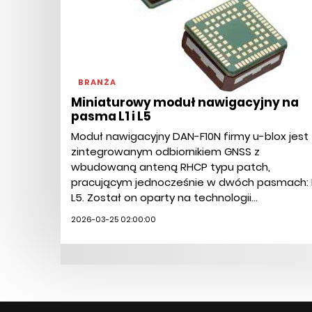
BRANŻA
Miniaturowy moduł nawigacyjny na
pasma L1 i L5
Moduł nawigacyjny DAN-F10N firmy u-blox jest
zintegrowanym odbiornikiem GNSS z
wbudowaną anteną RHCP typu patch,
pracującym jednocześnie w dwóch pasmach: L1
L5. Został on oparty na technologii...
2026-03-25 02:00:00