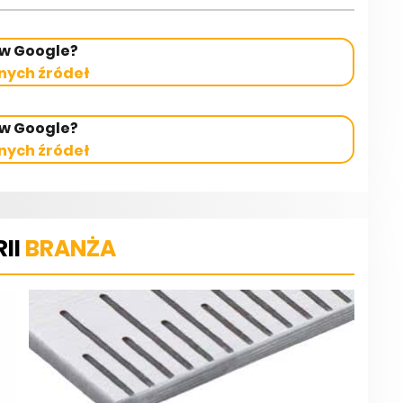
 w Google?
nych źródeł
 w Google?
nych źródeł
II
BRANŻA