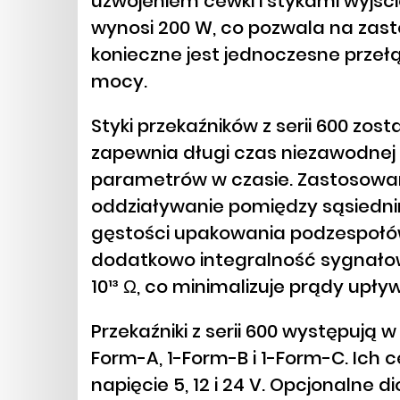
uzwojeniem cewki i stykami wyj
wynosi 200 W, co pozwala na zas
konieczne jest jednoczesne przełą
mocy.
Styki przekaźników z serii 600 zo
zapewnia długi czas niezawodnej 
parametrów w czasie. Zastosowa
oddziaływanie pomiędzy sąsiedni
gęstości upakowania podzespołów
dodatkowo integralność sygnałową
10¹³ Ω, co minimalizuje prądy upł
Przekaźniki z serii 600 występują w
Form-A, 1-Form-B i 1-Form-C. Ich
napięcie 5, 12 i 24 V. Opcjonalne 