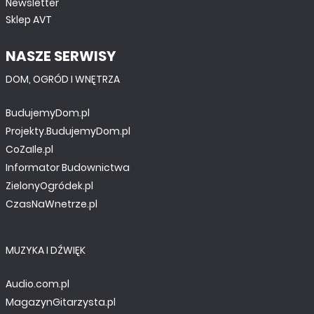
Newsletter
Sklep AVT
NASZE SERWISY
DOM, OGRÓD I WNĘTRZA
BudujemyDom.pl
Projekty.BudujemyDom.pl
CoZaIle.pl
Informator Budownictwa
ZielonyOgródek.pl
CzasNaWnetrze.pl
MUZYKA I DŹWIĘK
Audio.com.pl
MagazynGitarzysta.pl