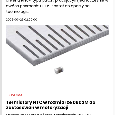
anteną RHCP typu patch, pracującym jednocześnie w
dwóch pasmach: L1 i L5. Został on oparty na
technologii...
2026-03-25 02:00:00
BRANŻA
Termistory NTC w rozmiarze 0603M do
zastosowań w motoryzacji
Murata rozszerza ofertę termistorów NTC w