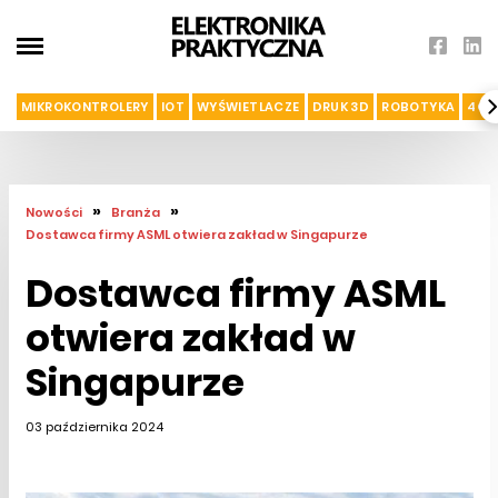
MIKROKONTROLERY
IOT
WYŚWIETLACZE
DRUK 3D
ROBOTYKA
4G I
»
»
Nowości
Branża
Dostawca firmy ASML otwiera zakład w Singapurze
Dostawca firmy ASML
otwiera zakład w
Singapurze
03 października 2024