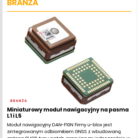
BRANŻA
BRANŻA
Miniaturowy moduł nawigacyjny na pasma
L1 i L5
Moduł nawigacyjny DAN-F10N firmy u-blox jest
zintegrowanym odbiornikiem GNSS z wbudowaną