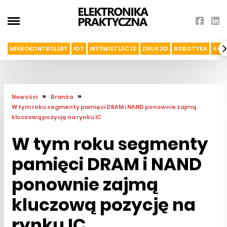
MIKROKONTROLERY
IOT
WYŚWIETLACZE
DRUK 3D
ROBOTYKA
4G I
»
»
Nowości
Branża
W tym roku segmenty pamięci DRAM i NAND ponownie zajmą
kluczową pozycję na rynku IC
W tym roku segmenty
pamięci DRAM i NAND
ponownie zajmą
kluczową pozycję na
rynku IC