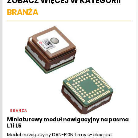
ZOBACZ WIĘCEJ W KATEGORII
BRANŻA
BRANŻA
Miniaturowy moduł nawigacyjny na pasma
L1 i L5
Moduł nawigacyjny DAN-F10N firmy u-blox jest