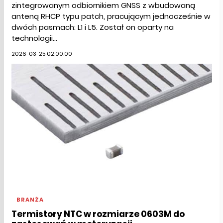
zintegrowanym odbiornikiem GNSS z wbudowaną
anteną RHCP typu patch, pracującym jednocześnie w
dwóch pasmach: L1 i L5. Został on oparty na
technologii...
2026-03-25 02:00:00
BRANŻA
Termistory NTC w rozmiarze 0603M do