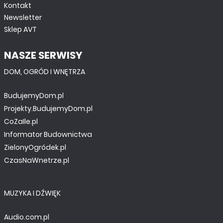
Kontakt
Newsletter
Sklep AVT
NASZE SERWISY
DOM, OGRÓD I WNĘTRZA
BudujemyDom.pl
Projekty.BudujemyDom.pl
CoZaIle.pl
Informator Budownictwa
ZielonyOgródek.pl
CzasNaWnetrze.pl
MUZYKA I DŹWIĘK
Audio.com.pl