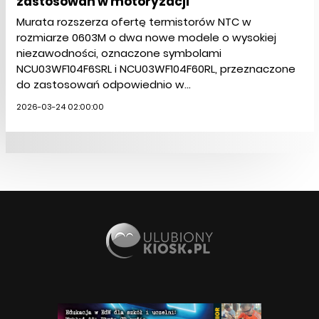
zastosowań w motoryzacji
Murata rozszerza ofertę termistorów NTC w
rozmiarze 0603M o dwa nowe modele o wysokiej
niezawodności, oznaczone symbolami
NCU03WF104F6SRL i NCU03WF104F60RL, przeznaczone
do zastosowań odpowiednio w...
2026-03-24 02:00:00