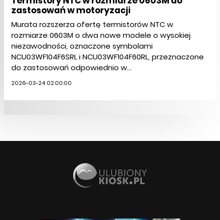
Termistory NTC w rozmiarze 0603M do
zastosowań w motoryzacji
Murata rozszerza ofertę termistorów NTC w
rozmiarze 0603M o dwa nowe modele o wysokiej
niezawodności, oznaczone symbolami
NCU03WF104F6SRL i NCU03WF104F60RL, przeznaczone
do zastosowań odpowiednio w...
2026-03-24 02:00:00