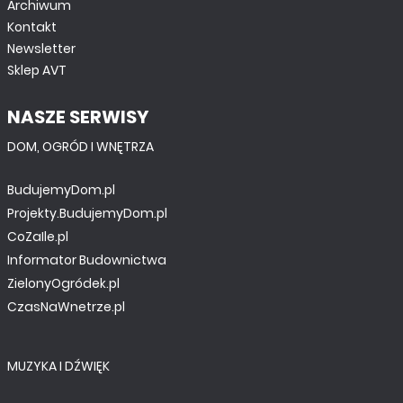
Archiwum
Kontakt
Newsletter
Sklep AVT
NASZE SERWISY
DOM, OGRÓD I WNĘTRZA
BudujemyDom.pl
Projekty.BudujemyDom.pl
CoZaIle.pl
Informator Budownictwa
ZielonyOgródek.pl
CzasNaWnetrze.pl
MUZYKA I DŹWIĘK