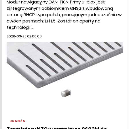
Moduł nawigacyjny DAN-F10N firmy u-blox jest
zintegrowanym odbiornikiem GNSS z wbudowaną
anteną RHCP typu patch, pracującym jednocześnie w
dwóch pasmach: L1 i L5. Został on oparty na
technologii...
2026-03-25 02:00:00
BRANŻA