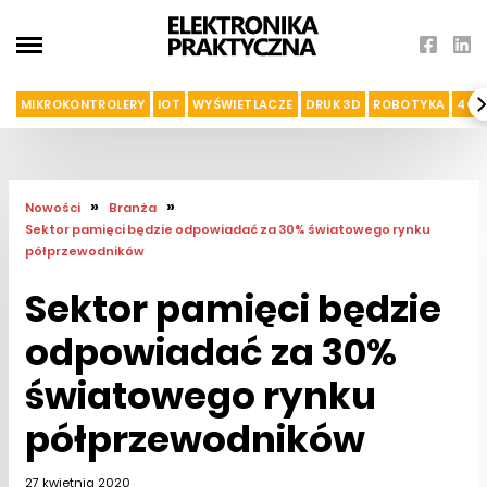
MIKROKONTROLERY
IOT
WYŚWIETLACZE
DRUK 3D
ROBOTYKA
4G I
»
»
Nowości
Branża
Sektor pamięci będzie odpowiadać za 30% światowego rynku
półprzewodników
Sektor pamięci będzie
odpowiadać za 30%
światowego rynku
półprzewodników
27 kwietnia 2020