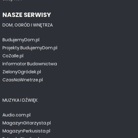
NASZE SERWISY
DOM, OGRÓD I WNĘTRZA
BudujemyDom.pl
Projekty.BudujemyDom.pl
CoZaIle.pl
Informator Budownictwa
ZielonyOgródek.pl
CzasNaWnetrze.pl
MUZYKA I DŹWIĘK
Audio.com.pl
MagazynGitarzysta.pl
MagazynPerkusista.pl