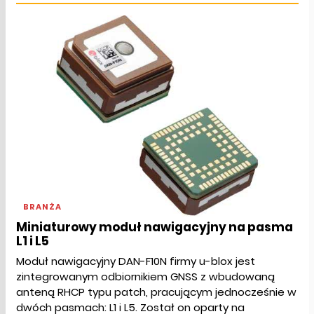
BRANŻA
Miniaturowy moduł nawigacyjny na pasma
L1 i L5
Moduł nawigacyjny DAN-F10N firmy u-blox jest
zintegrowanym odbiornikiem GNSS z wbudowaną
anteną RHCP typu patch, pracującym jednocześnie w
dwóch pasmach: L1 i L5. Został on oparty na