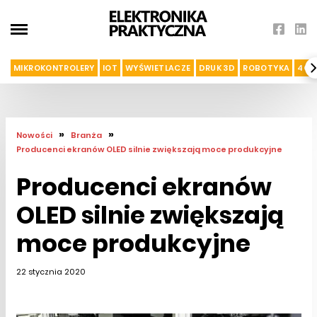
MIKROKONTROLERY
IOT
WYŚWIETLACZE
DRUK 3D
ROBOTYKA
4G I
»
»
Nowości
Branża
Producenci ekranów OLED silnie zwiększają moce produkcyjne
Producenci ekranów
OLED silnie zwiększają
moce produkcyjne
22 stycznia 2020