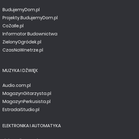
BudujemyDom.pl
Projekty.BudujemyDom.pl
CoZaIle.pl
Informator Budownictwa
ZielonyOgródek.pl
CzasNaWnetrze.pl
MUZYKA I DŹWIĘK
Audio.com.pl
MagazynGitarzysta.pl
MagazynPerkusista.pl
EstradaiStudio.pl
ELEKTRONIKA I AUTOMATYKA