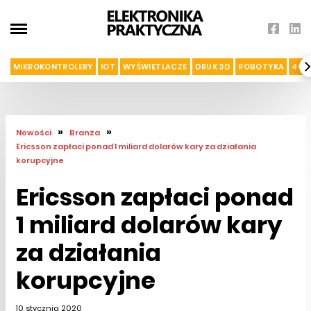
MIKROKONTROLERY
IOT
WYŚWIETLACZE
DRUK 3D
ROBOTYKA
4G I
»
»
Nowości
Branża
Ericsson zapłaci ponad 1 miliard dolarów kary za działania
korupcyjne
Ericsson zapłaci ponad
1 miliard dolarów kary
za działania
korupcyjne
10 stycznia 2020