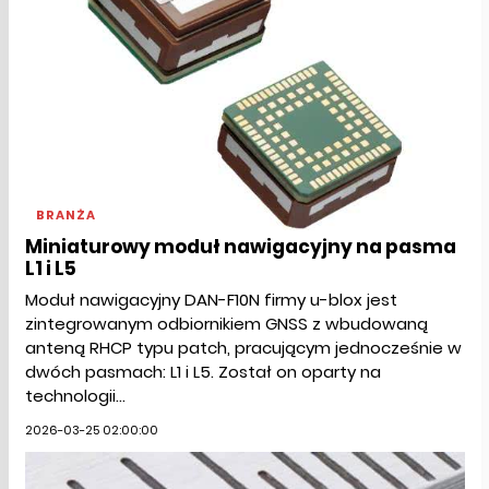
BRANŻA
Miniaturowy moduł nawigacyjny na pasma
L1 i L5
Moduł nawigacyjny DAN-F10N firmy u-blox jest
zintegrowanym odbiornikiem GNSS z wbudowaną
anteną RHCP typu patch, pracującym jednocześnie w
dwóch pasmach: L1 i L5. Został on oparty na
technologii...
2026-03-25 02:00:00