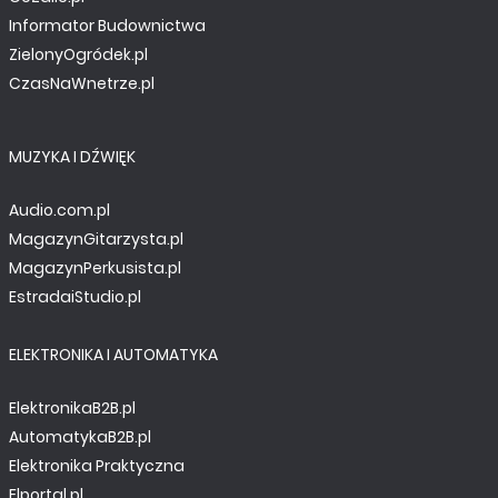
Informator Budownictwa
ZielonyOgródek.pl
CzasNaWnetrze.pl
MUZYKA I DŹWIĘK
Audio.com.pl
MagazynGitarzysta.pl
MagazynPerkusista.pl
EstradaiStudio.pl
ELEKTRONIKA I AUTOMATYKA
ElektronikaB2B.pl
AutomatykaB2B.pl
Elektronika Praktyczna
Elportal.pl