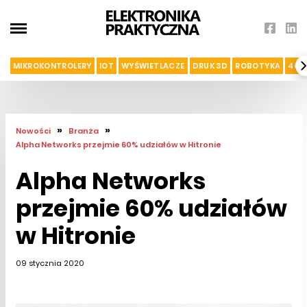
MIKROKONTROLERY
IOT
WYŚWIETLACZE
DRUK 3D
ROBOTYKA
4G I
»
»
Nowości
Branża
Alpha Networks przejmie 60% udziałów w Hitronie
Alpha Networks
przejmie 60% udziałów
w Hitronie
09 stycznia 2020