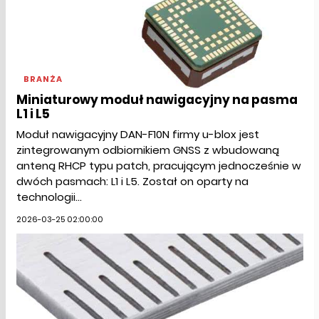
BRANŻA
Miniaturowy moduł nawigacyjny na pasma
L1 i L5
Moduł nawigacyjny DAN-F10N firmy u-blox jest
zintegrowanym odbiornikiem GNSS z wbudowaną
anteną RHCP typu patch, pracującym jednocześnie w
dwóch pasmach: L1 i L5. Został on oparty na
technologii...
2026-03-25 02:00:00