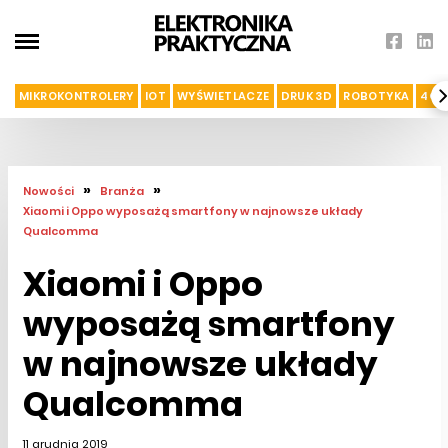
MIKROKONTROLERY
IOT
WYŚWIETLACZE
DRUK 3D
ROBOTYKA
4G I
»
»
Nowości
Branża
Xiaomi i Oppo wyposażą smartfony w najnowsze układy
Qualcomma
Xiaomi i Oppo
wyposażą smartfony
w najnowsze układy
Qualcomma
11 grudnia 2019