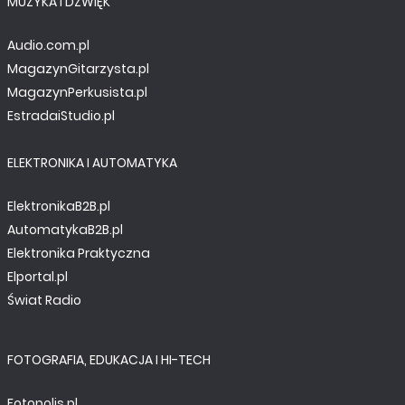
MUZYKA I DŹWIĘK
Audio.com.pl
MagazynGitarzysta.pl
MagazynPerkusista.pl
EstradaiStudio.pl
ELEKTRONIKA I AUTOMATYKA
ElektronikaB2B.pl
AutomatykaB2B.pl
Elektronika Praktyczna
Elportal.pl
Świat Radio
FOTOGRAFIA, EDUKACJA I HI-TECH
Fotopolis.pl