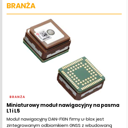
BRANŻA
BRANŻA
Miniaturowy moduł nawigacyjny na pasma
L1 i L5
Moduł nawigacyjny DAN-F10N firmy u-blox jest
zintegrowanym odbiornikiem GNSS z wbudowaną