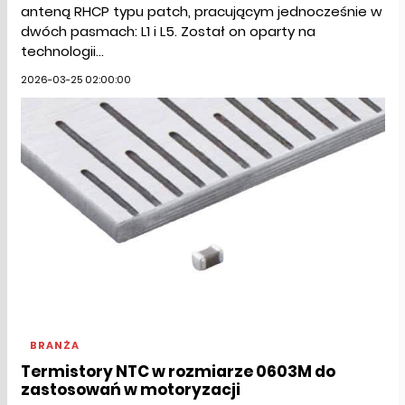
anteną RHCP typu patch, pracującym jednocześnie w
dwóch pasmach: L1 i L5. Został on oparty na
technologii...
2026-03-25 02:00:00
BRANŻA
Termistory NTC w rozmiarze 0603M do
zastosowań w motoryzacji