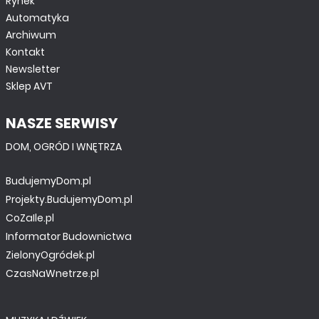
Rynek
Automatyka
Archiwum
Kontakt
Newsletter
Sklep AVT
NASZE SERWISY
DOM, OGRÓD I WNĘTRZA
BudujemyDom.pl
Projekty.BudujemyDom.pl
CoZaIle.pl
Informator Budownictwa
ZielonyOgródek.pl
CzasNaWnetrze.pl