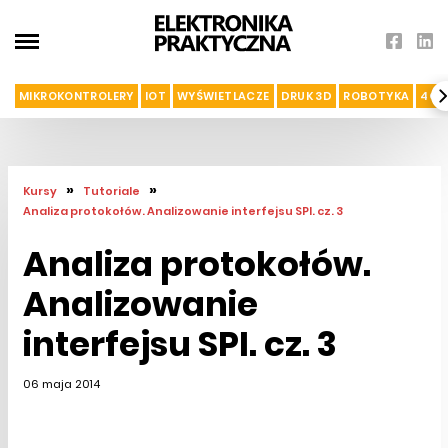
MIKROKONTROLERY
IOT
WYŚWIETLACZE
DRUK 3D
ROBOTYKA
4G I
»
»
Kursy
Tutoriale
Analiza protokołów. Analizowanie interfejsu SPI. cz. 3
Analiza protokołów.
Analizowanie
interfejsu SPI. cz. 3
06 maja 2014