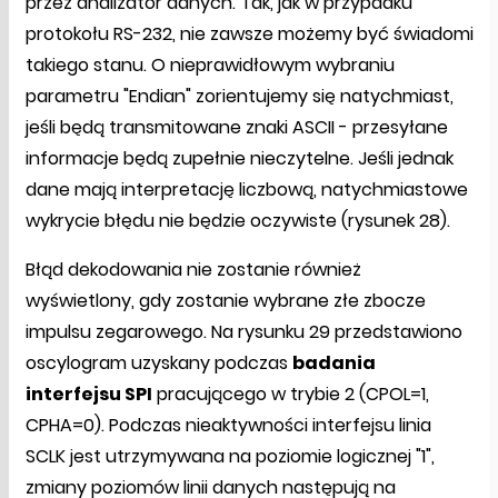
przez analizator danych. Tak, jak w przypadku
protokołu RS-232, nie zawsze możemy być świadomi
takiego stanu. O nieprawidłowym wybraniu
parametru "Endian" zorientujemy się natychmiast,
jeśli będą transmitowane znaki ASCII - przesyłane
informacje będą zupełnie nieczytelne. Jeśli jednak
dane mają interpretację liczbową, natychmiastowe
wykrycie błędu nie będzie oczywiste (rysunek 28).
Błąd dekodowania nie zostanie również
wyświetlony, gdy zostanie wybrane złe zbocze
impulsu zegarowego. Na rysunku 29 przedstawiono
oscylogram uzyskany podczas
badania
interfejsu SPI
pracującego w trybie 2 (CPOL=1,
CPHA=0). Podczas nieaktywności interfejsu linia
SCLK jest utrzymywana na poziomie logicznej "1",
zmiany poziomów linii danych następują na