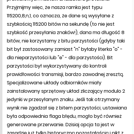
Przyjmijmy więc, że nasza ramka jest typu
115200,8,n,1, co oznacza, że dane są wysyłane z
szybkością 115200 bitów na sekundę (to nie jest
szybkość przesyłania znaków!), dana ma długość 8
bitów, nie korzystamy z bitu parzystości (gdyby taki
bit był zastosowany zamiast "n" byłaby literka "o" -
dla nieparzystości lub "e" - dla parzystości). Bit
parzystości był wykorzystywany do kontroli
prawidłowości transmisji, bardzo zawodnej zresztą.
Specjalizowane układy odbiorników miały
zainstalowany sprzętowy układ zliczający modulo 2
jedynki w przesyłanym znaku. Jeśli tak otrzymany
wynik nie zgadzał się z bitem parzystości, ustawiana
była odpowiednia flaga błędu, mogło być również
generowane przerwanie. Dzisiaj opcja ta jest w
zasadzie już tylko historyczną pozostałością i nikt z