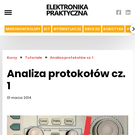
MIKROKONTROLERY
IOT
WYŚWIETLACZE
DRUK 3D
ROBOTYKA
4G I
»
»
Kursy
Tutoriale
Analiza protokołów cz. 1
Analiza protokołów cz.
1
01 marca 2014