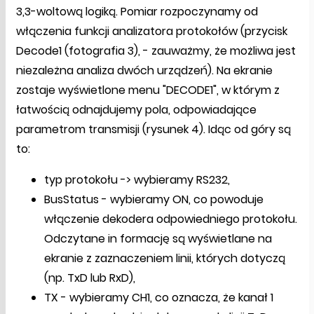
3,3-woltową logiką. Pomiar rozpoczynamy od
włączenia funkcji analizatora protokołów (przycisk
Decode1 (fotografia 3), - zauważmy, że możliwa jest
niezależna analiza dwóch urządzeń). Na ekranie
zostaje wyświetlone menu "DECODE1", w którym z
łatwością odnajdujemy pola, odpowiadające
parametrom transmisji (rysunek 4). Idąc od góry są
to:
typ protokołu -> wybieramy RS232,
BusStatus - wybieramy ON, co powoduje
włączenie dekodera odpowiedniego protokołu.
Odczytane in formację są wyświetlane na
ekranie z zaznaczeniem linii, których dotyczą
(np. TxD lub RxD),
TX - wybieramy CH1, co oznacza, że kanał 1