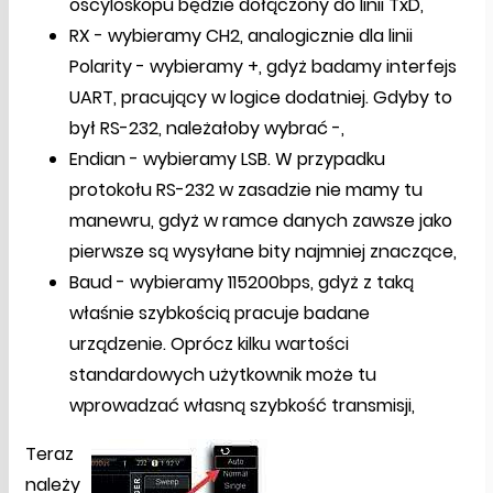
oscyloskopu będzie dołączony do linii TxD,
RX - wybieramy CH2, analogicznie dla linii
Polarity - wybieramy +, gdyż badamy interfejs
UART, pracujący w logice dodatniej. Gdyby to
był RS-232, należałoby wybrać -,
Endian - wybieramy LSB. W przypadku
protokołu RS-232 w zasadzie nie mamy tu
manewru, gdyż w ramce danych zawsze jako
pierwsze są wysyłane bity najmniej znaczące,
Baud - wybieramy 115200bps, gdyż z taką
właśnie szybkością pracuje badane
urządzenie. Oprócz kilku wartości
standardowych użytkownik może tu
wprowadzać własną szybkość transmisji,
Teraz
należy