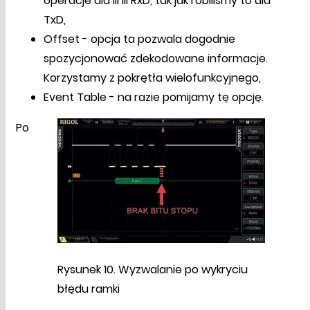
operacje dla linii RxD, tak jak robiliśmy to dla
TxD,
Offset - opcja ta pozwala dogodnie
spozycjonować zdekodowane informacje.
Korzystamy z pokrętła wielofunkcyjnego,
Event Table - na razie pomijamy tę opcję.
Po
Rysunek 10. Wyzwalanie po wykryciu
błędu ramki