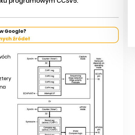
sku programowym CCSv5.
 w Google?
nych źródeł
wóch
ztery
 na