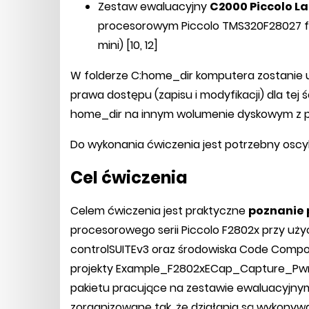
Zestaw ewaluacyjny
C2000 Piccolo L
procesorowym Piccolo TMS320F28027 fi
mini) [10, 12]
W folderze C:home_dir komputera zostani
prawa dostępu (zapisu i modyfikacji) dla tej 
home_dir na innym wolumenie dyskowym z 
Do wykonania ćwiczenia jest potrzebny oscy
Cel ćwiczenia
Celem ćwiczenia jest praktyczne
poznanie
procesorowego serii Piccolo F2802x przy użyc
controlSUITEv3 oraz środowiska Code Compo
projekty Example_F2802xECap_Capture_Pw
pakietu pracujące na zestawie ewaluacyjn
zorganizowane tak, że działania są wykonyw