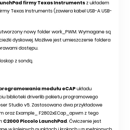
aunchPad firmy Texas Instruments
z układem
rmy Texas Instruments (zawiera kabel USB-A USB-
e utworzony nowy folder work_PWM. Wymagane są
ścieżki dyskowej. Możliwe jest umieszczenie foldera
prawami dostępu.
loskop z sondą.
 programowania modułu eCAP
układu
iu biblioteki driverlib pakietu programowego
ser Studio v5. Zastosowano dwa przykładowe
m oraz Example_ F2802xECap_apwm z tego
ym
C2000 Piccolo LaunchPad
. Ćwiczenie jest
ane w kolejnych punktach i krokach uzupełnionych