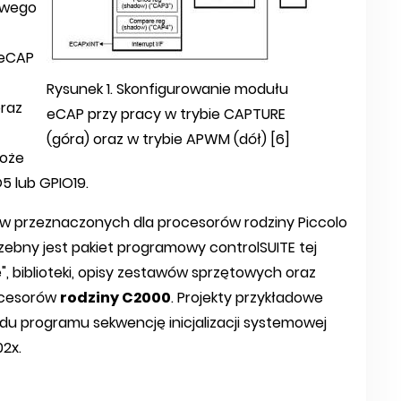
owego
 eCAP
Rysunek 1. Skonfigurowanie modułu
oraz
eCAP przy pracy w trybie CAPTURE
(góra) oraz w trybie APWM (dół) [6]
może
 lub GPIO19.
 przeznaczonych dla procesorów rodziny Piccolo
ebny jest pakiet programowy controlSUITE tej
, biblioteki, opisy zestawów sprzętowych oraz
rocesorów
rodziny C2000
. Projekty przykładowe
odu programu sekwencję inicjalizacji systemowej
2x.