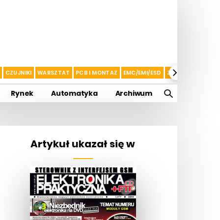
CZUJNIKI
WARSZTAT
PCB I MONTAŻ
EMC/EMI/ESD
ZASILANIE I AKU
Rynek
Automatyka
Archiwum
Artykuł ukazał się w