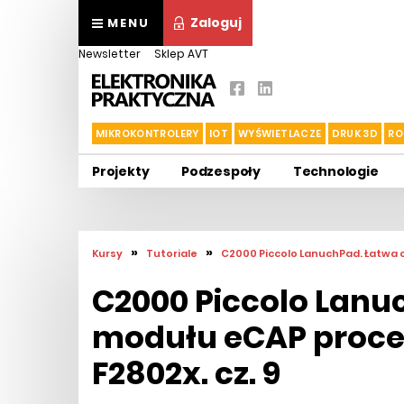
Zaloguj
MENU
Newsletter
Sklep AVT
MIKROKONTROLERY
IOT
WYŚWIETLACZE
DRUK 3D
RO
Projekty
Podzespoły
Technologie
»
»
Kursy
Tutoriale
C2000 Piccolo LanuchPad. Łatwa o
C2000 Piccolo Lanu
modułu eCAP proceso
F2802x. cz. 9