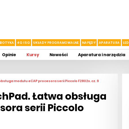
BOTYKA
4G I 5G
UKŁADY PROGRAMOWALNE
NAPĘDY
APARATURA
LED
Opinie
Kursy
Nowości
Aparatura i narzędzia
bsługa modułu eCAP procesora serii Piccolo F2802x. cz. 9
chPad. Łatwa obsługa
ra serii Piccolo