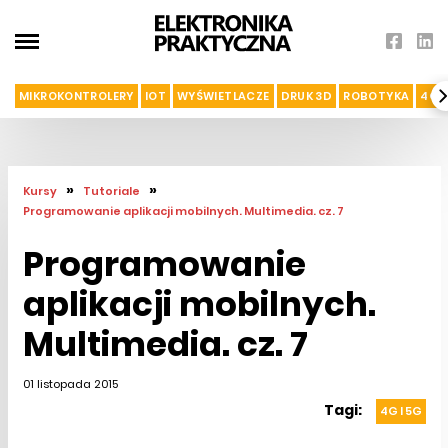
MIKROKONTROLERY
IOT
WYŚWIETLACZE
DRUK 3D
ROBOTYKA
4G I
»
»
Kursy
Tutoriale
Programowanie aplikacji mobilnych. Multimedia. cz. 7
Programowanie
aplikacji mobilnych.
Multimedia. cz. 7
01 listopada 2015
Tagi:
4G I 5G