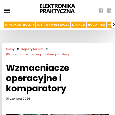
MIKROKONTROLERY
IOT
WYŚWIETLACZE
DRUK 3D
ROBOTYKA
4G I
»
»
Kursy
Repetytorium
Wzmacniacze operacyjne i komparatory
Wzmacniacze
operacyjne i
komparatory
01 czerwca 2026