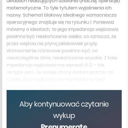
układach realizujących działania (inaczej: operacje)
matematyczne. To tyle tytułem wyjaśnienia ich
nazwy. Schemat blokowy idealnego wzmacniacza
operacyjnego znajduje się na rysunku 1. Ponieważ
mówimy o ideałach, to jego impedancja wejściowa
powinna być nieskończenie wielka, co oznacza, że
przez wejścia nie płyną jakiekolwiek prądy.
Wzmocnienie różnicowe powinno być, co
nieszczególnie dziwi, nieskończenie wysokie. Z kolei
impedancja wyjściowa ma wynosić 0 Ω – tak,
okrągłe zero. Ze swojej strony dodam jeszcze, co
rzadko się uwzględnia przy wymienianiu cech
wzmacniacza idealnego, że jego...
Aby kontynuować czytanie
wykup
Prenumeratę