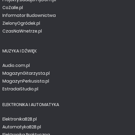
CoZaIle.pl
Informator Budownictwa
ZielonyOgródek.pl
CzasNaWnetrze.pl
MUZYKA I DŹWIĘK
Audio.com.pl
MagazynGitarzysta.pl
MagazynPerkusista.pl
EstradaiStudio.pl
ELEKTRONIKA I AUTOMATYKA
ElektronikaB2B.pl
AutomatykaB2B.pl
Elektronika Praktyczna