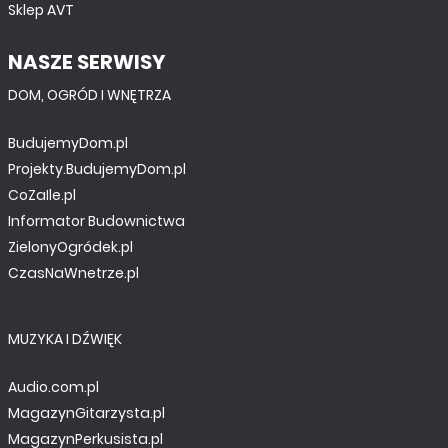
Sklep AVT
NASZE SERWISY
DOM, OGRÓD I WNĘTRZA
BudujemyDom.pl
Projekty.BudujemyDom.pl
CoZaIle.pl
Informator Budownictwa
ZielonyOgródek.pl
CzasNaWnetrze.pl
MUZYKA I DŹWIĘK
Audio.com.pl
MagazynGitarzysta.pl
MagazynPerkusista.pl