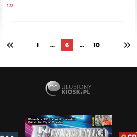
1:23
1
...
6
...
10