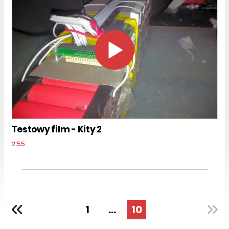
Testowy film - Kity 2
2:55
1
...
10