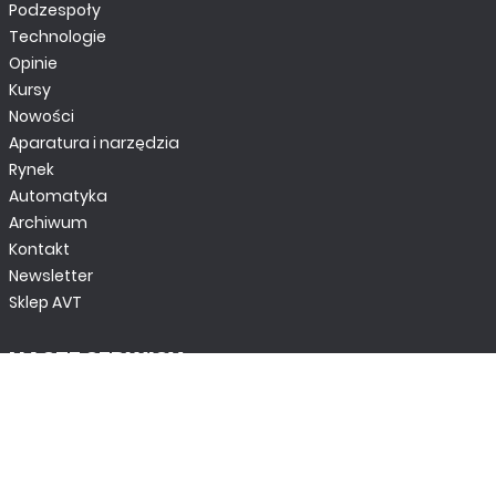
Podzespoły
Technologie
Opinie
Kursy
Nowości
Aparatura i narzędzia
Rynek
Automatyka
Archiwum
Kontakt
Newsletter
Sklep AVT
NASZE SERWISY
DOM, OGRÓD I WNĘTRZA
BudujemyDom.pl
Projekty.BudujemyDom.pl