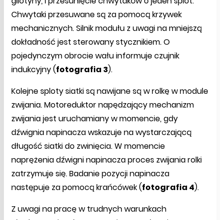
gilotyny, i przesunięcie chwytaków o jeden splot.
Chwytaki przesuwane są za pomocą krzywek
mechanicznych. Silnik modułu z uwagi na mniejszą
dokładność jest sterowany stycznikiem. O
pojedynczym obrocie wału informuje czujnik
indukcyjny (
fotografia 3
).
Kolejne sploty siatki są nawijane są w rolkę w module
zwijania. Motoreduktor napędzający mechanizm
zwijania jest uruchamiany w momencie, gdy
dźwignia napinacza wskazuje na wystarczającą
długość siatki do zwinięcia. W momencie
naprężenia dźwigni napinacza proces zwijania rolki
zatrzymuje się. Badanie pozycji napinacza
następuje za pomocą krańcówek (
fotografia 4
).
Z uwagi na pracę w trudnych warunkach