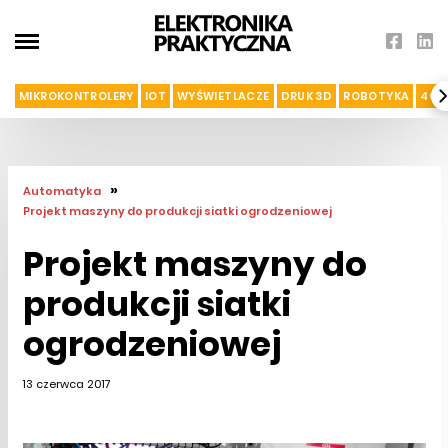
MIKROKONTROLERY
IOT
WYŚWIETLACZE
DRUK 3D
ROBOTYKA
4G I
»
Automatyka
Projekt maszyny do produkcji siatki ogrodzeniowej
Projekt maszyny do
produkcji siatki
ogrodzeniowej
13 czerwca 2017