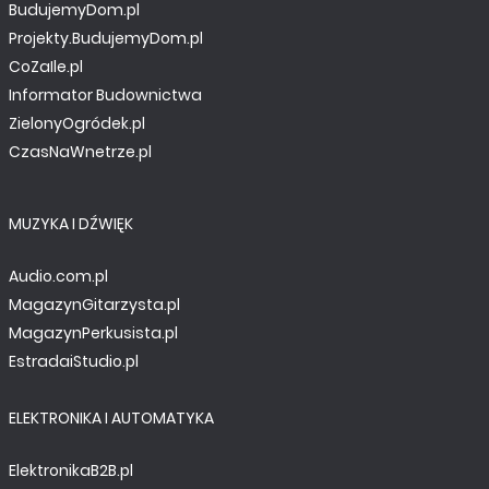
BudujemyDom.pl
Projekty.BudujemyDom.pl
CoZaIle.pl
Informator Budownictwa
ZielonyOgródek.pl
CzasNaWnetrze.pl
MUZYKA I DŹWIĘK
Audio.com.pl
MagazynGitarzysta.pl
MagazynPerkusista.pl
EstradaiStudio.pl
ELEKTRONIKA I AUTOMATYKA
ElektronikaB2B.pl