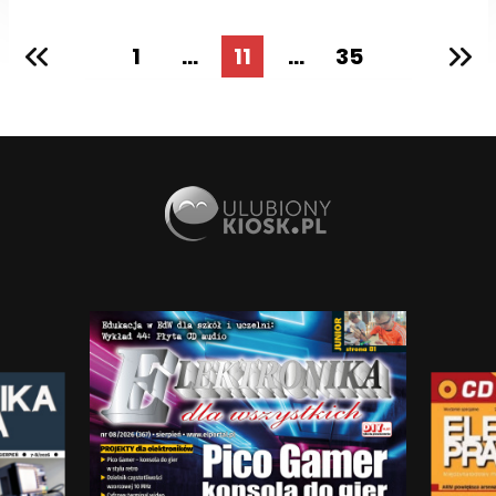
1
...
11
...
35