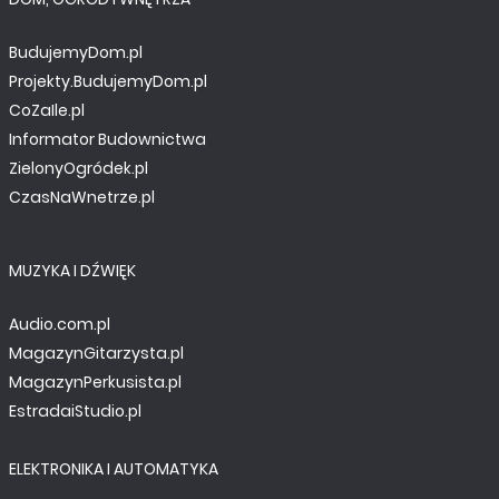
BudujemyDom.pl
Projekty.BudujemyDom.pl
CoZaIle.pl
Informator Budownictwa
ZielonyOgródek.pl
CzasNaWnetrze.pl
MUZYKA I DŹWIĘK
Audio.com.pl
MagazynGitarzysta.pl
MagazynPerkusista.pl
EstradaiStudio.pl
ELEKTRONIKA I AUTOMATYKA