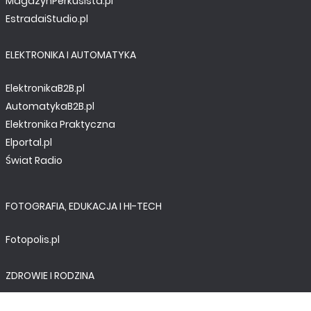
MagazynPerkusista.pl
EstradaiStudio.pl
ELEKTRONIKA I AUTOMATYKA
ElektronikaB2B.pl
AutomatykaB2B.pl
Elektronika Praktyczna
Elportal.pl
Świat Radio
FOTOGRAFIA, EDUKACJA I HI-TECH
Fotopolis.pl
ZDROWIE I RODZINA
KtoCieWyleczy.pl