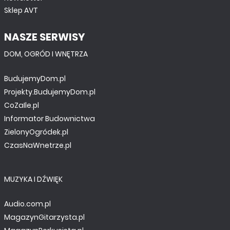
Sklep AVT
NASZE SERWISY
DOM, OGRÓD I WNĘTRZA
BudujemyDom.pl
Projekty.BudujemyDom.pl
CoZaIle.pl
Informator Budownictwa
ZielonyOgródek.pl
CzasNaWnetrze.pl
MUZYKA I DŹWIĘK
Audio.com.pl
MagazynGitarzysta.pl