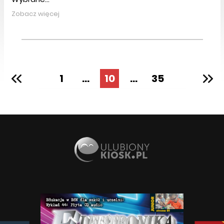
Zobacz więcej
1
...
10
...
35