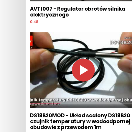
AVT1007 - Regulator obrotów silnika
elektrycznego
0:48
DS18B20MOD - Układ scalony DS18B20
czujnik temperatury w wodoodpornej
obudowie z przewodem 1m