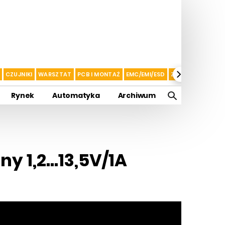
CZUJNIKI
WARSZTAT
PCB I MONTAŻ
EMC/EMI/ESD
ZASILANIE I AKU
Rynek
Automatyka
Archiwum
 1,2...13,5V/1A