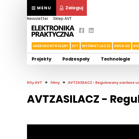
Zaloguj
MENU
Newsletter
Sklep AVT
MIKROKONTROLERY
IOT
WYŚWIETLACZE
DRUK 3D
RO
Projekty
Podzespoły
Technologie
»
»
Kity AVT
filmy
AVTZASILACZ - Regulowany zasilacz uniw
AVTZASILACZ - Regulo