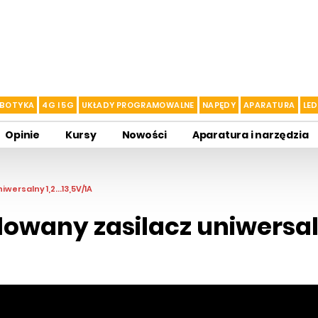
BOTYKA
4G I 5G
UKŁADY PROGRAMOWALNE
NAPĘDY
APARATURA
LED
Opinie
Kursy
Nowości
Aparatura i narzędzia
ersalny 1,2...13,5V/1A
wany zasilacz uniwersalny