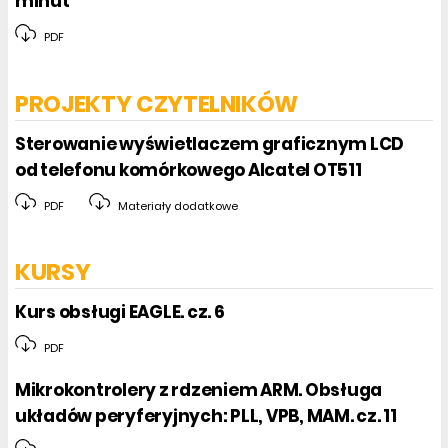
minut
PDF
PROJEKTY CZYTELNIKÓW
Sterowanie wyświetlaczem graficznym LCD
od telefonu komórkowego Alcatel OT511
PDF
Materiały dodatkowe
KURSY
Kurs obsługi EAGLE. cz. 6
PDF
Mikrokontrolery z rdzeniem ARM. Obsługa
układów peryferyjnych: PLL, VPB, MAM. cz. 11