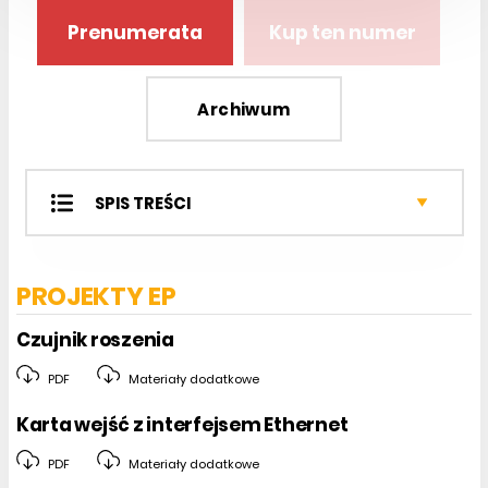
Prenumerata
Kup ten numer
Archiwum
SPIS TREŚCI
Projekty EP
Miniprojekty
PROJEKTY EP
Projekty czytelników
Kursy
Czujnik roszenia
Sprzęt
PDF
Materiały dodatkowe
Podzespoły
Automatyka i Mechatronika
Karta wejść z interfejsem Ethernet
Analog Center
PDF
Materiały dodatkowe
Programy