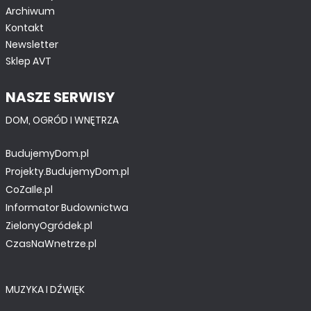
Archiwum
Kontakt
Newsletter
Sklep AVT
NASZE SERWISY
DOM, OGRÓD I WNĘTRZA
BudujemyDom.pl
Projekty.BudujemyDom.pl
CoZaIle.pl
Informator Budownictwa
ZielonyOgródek.pl
CzasNaWnetrze.pl
MUZYKA I DŹWIĘK