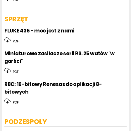
SPRZĘT
FLUKE 435 - moc jest z nami
PDF
Miniaturowe zasilacze serii RS. 25 watów "w
garści"
PDF
R8C: 16-bitowy Renesas do aplikacji 8-
bitowych
PDF
PODZESPOŁY