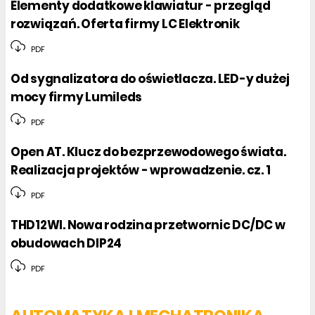
Elementy dodatkowe klawiatur - przegląd
rozwiązań. Oferta firmy LC Elektronik
PDF
Od sygnalizatora do oświetlacza. LED-y dużej
mocy firmy Lumileds
PDF
Open AT. Klucz do bezprzewodowego świata.
Realizacja projektów - wprowadzenie. cz. 1
PDF
THD12WI. Nowa rodzina przetwornic DC/DC w
obudowach DIP24
PDF