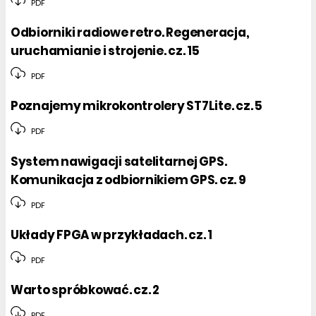
PDF
Odbiorniki radiowe retro. Regeneracja,
uruchamianie i strojenie. cz. 15
PDF
Poznajemy mikrokontrolery ST7Lite. cz. 5
PDF
System nawigacji satelitarnej GPS.
Komunikacja z odbiornikiem GPS. cz. 9
PDF
Układy FPGA w przykładach. cz. 1
PDF
Warto spróbkować. cz. 2
PDF