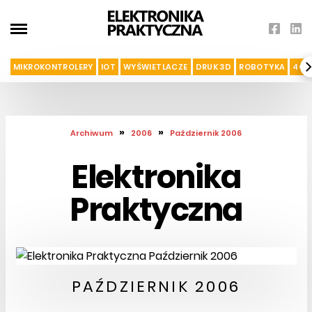
MIKROKONTROLERY
IOT
WYŚWIETLACZE
DRUK 3D
ROBOTYKA
4G I
»
»
Archiwum
2006
Październik 2006
Elektronika
Praktyczna
PAŹDZIERNIK 2006