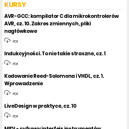
KURSY
AVR-GCC: kompilator C dla mikrokontrolerów
AVR, cz. 10. Zakres zmiennych, pliki
nagłówkowe
PDF
Indukcyjności. To nie takie straszne, cz. 1
PDF
Kodowanie Reed-Solomona i VHDL, cz. 1.
Wprowadzenie
PDF
LiveDesign w praktyce, cz. 10
PDF
MIDI - cyfrowy interfejs instrumentów