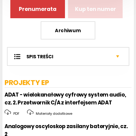
Prenumerata
Kup ten numer
Archiwum
SPIS TREŚCI
Projekty EP
Miniprojekty
PROJEKTY EP
Projekty czytelników
Notatnik konstruktora
ADAT - wielokanałowy cyfrowy system audio,
Kursy
cz. 2. Przetwornik C/A z interfejsem ADAT
Sprzęt
PDF
Materiały dodatkowe
Podzespoły
Analogowy oscyloskop zasilany bateryjnie, cz.
Automatyka i Mechatronika
2
Analog Center