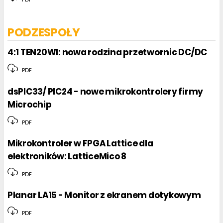
PODZESPOŁY
4:1 TEN20WI: nowa rodzina przetwornic DC/DC
PDF
dsPIC33/ PIC24 - nowe mikrokontrolery firmy
Microchip
PDF
Mikrokontroler w FPGA Lattice dla
elektroników: LatticeMico 8
PDF
Planar LA15 - Monitor z ekranem dotykowym
PDF