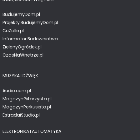
BudujemyDom.pl
Projekty.BudujemyDom.pl
CoZaIle.pl
Informator Budownictwa
ZielonyOgródek.pl
CzasNaWnetrze.pl
MUZYKA I DŹWIĘK
Audio.com.pl
MagazynGitarzysta.pl
MagazynPerkusista.pl
EstradaiStudio.pl
ELEKTRONIKA I AUTOMATYKA