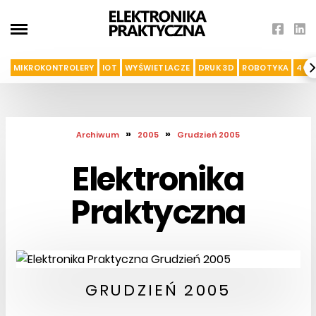
MIKROKONTROLERY
IOT
WYŚWIETLACZE
DRUK 3D
ROBOTYKA
4G I
»
»
Archiwum
2005
Grudzień 2005
Elektronika
Praktyczna
GRUDZIEŃ 2005