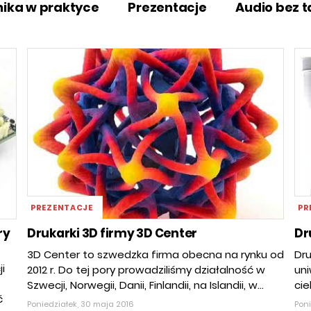
nika w praktyce
Prezentacje
Audio bez 
PREZENTACJE
PR
ry
Drukarki 3D firmy 3D Center
Dr
3D Center to szwedzka firma obecna na rynku od
Dru
i
2012 r. Do tej pory prowadziliśmy działalność w
uni
Szwecji, Norwegii, Danii, Finlandii, na Islandii, w...
cie
ć
Poniedziałek, 30 maja 2016
Poni