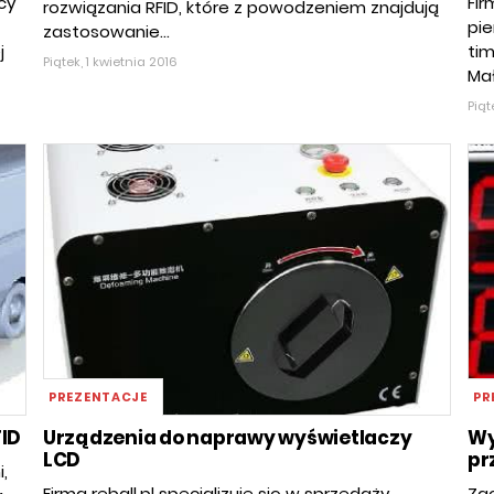
cy
Fir
rozwiązania RFID, które z powodzeniem znajdują
pie
zastosowanie...
j
tim
Piątek, 1 kwietnia 2016
Mał
Piąt
PREZENTACJE
PR
FID
Urządzenia do naprawy wyświetlaczy
Wy
LCD
pr
,
Firma reball.pl specjalizuje się w sprzedaży
Zac