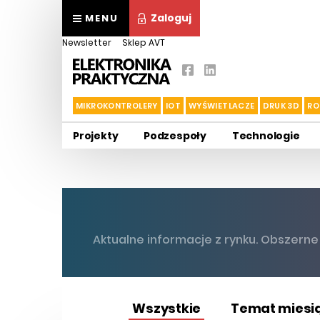
Zaloguj
MENU
Newsletter
Sklep AVT
MIKROKONTROLERY
IOT
WYŚWIETLACZE
DRUK 3D
RO
Projekty
Podzespoły
Technologie
Aktualne informacje z rynku. Obszern
Wszystkie
Temat miesi