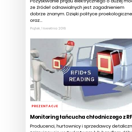
Pozyskiwanie prądu elektrycznego o dużej mo
ze źródeł odnawialnych jest zagadnieniem
dobrze znanym. Dzięki polityce proekologiczne
oraz...
Piątek, 1 kwietnia 2016
PREZENTACJE
Monitoring łańcucha chłodniczego z R
Producenci, hurtownicy i sprzedawcy detaliczni