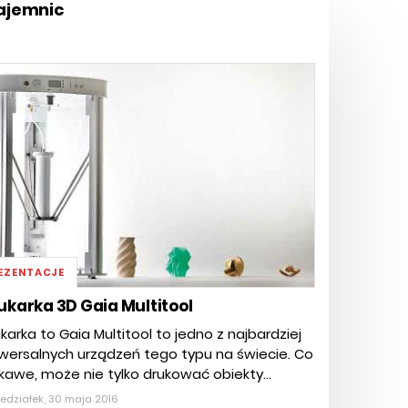
tajemnic
EZENTACJE
ukarka 3D Gaia Multitool
karka to Gaia Multitool to jedno z najbardziej
wersalnych urządzeń tego typu na świecie. Co
kawe, może nie tylko drukować obiekty...
edziałek, 30 maja 2016