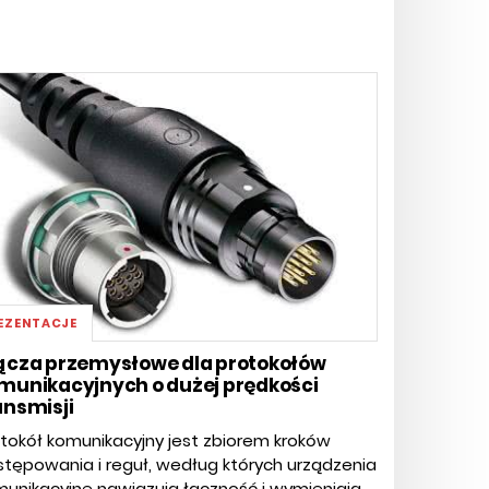
EZENTACJE
ącza przemysłowe dla protokołów
munikacyjnych o dużej prędkości
ansmisji
tokół komunikacyjny jest zbiorem kroków
tępowania i reguł, według których urządzenia
unikacyjne nawiązują łączność i wymieniają