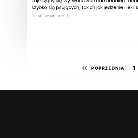
zajmujący się wytwórstwem lub handlem dób
szybko się psujących, takich jak jedzenie i leki, s
Piątek, 1 kwietnia 2016
1
POPRZEDNIA