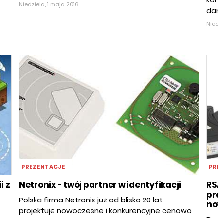
Niedziela, 1 maja 2016
dan
Nied
PREZENTACJE
PR
i z
Netronix - twój partner w identyfikacji
RS
pr
Polska firma Netronix już od blisko 20 lat
no
projektuje nowoczesne i konkurencyjne cenowo