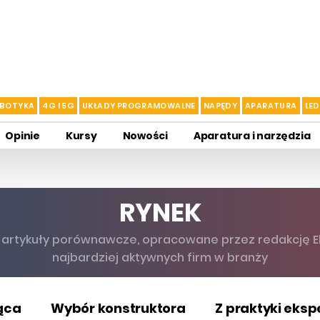
BOTYKA
4G I 5G
UKŁADY PROGRAMOWALNE
NAPĘDY
APARATURA
LED
Opinie
Kursy
Nowości
Aparatura i narzędzia
RYNEK
e artykuły porównawcze, opracowane przez redakcję Ele
najbardziej aktywnych firm w branży
ąca
Wybór konstruktora
Z praktyki eks