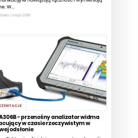
e. W...
ziela, 1 maja 2016
EZENTACJE
A306B - przenośny analizator widma
acujący w czasie rzeczywistym w
wej odsłonie