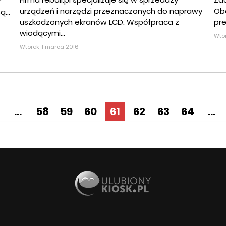
r
urządzeń i narzędzi przeznaczonych do naprawy
Ob
ą...
uszkodzonych ekranów LCD. Współpraca z
pre
wiodącymi...
Wtor
Wtorek, 1 marca 2016
...
58
59
60
61
62
63
64
...