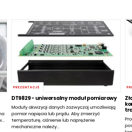
PREZENTACJE
PR
DT9829 - uniwersalny moduł pomiarowy
Zł
ko
Moduły akwizycji danych zazwyczaj umożliwiają
tr
 na
pomiar napięcia lub prądu. Aby zmierzyć
Pro
...
temperaturę, ciśnienie lub naprężenie
pos
mechaniczne należy...
kom