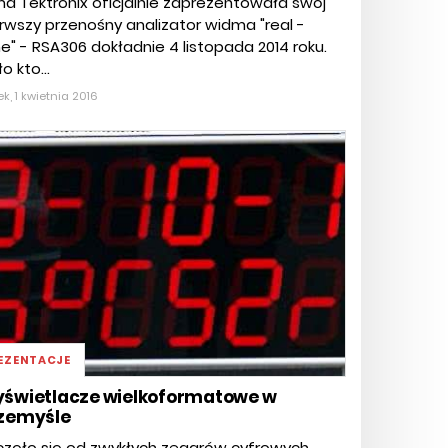
ma Tektronix oficjalnie zaprezentowała swój
rwszy przenośny analizator widma "real -
e" - RSA306 dokładnie 4 listopada 2014 roku.
o kto...
ek, 1 kwietnia 2016
EZENTACJE
świetlacze wielkoformatowe w
zemyśle
zęło się od zwykłych zegarów cyfrowych.