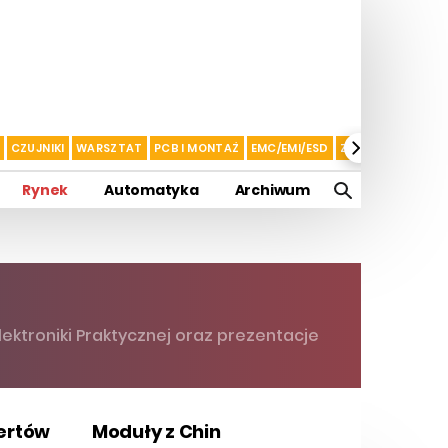
CZUJNIKI
WARSZTAT
PCB I MONTAŻ
EMC/EMI/ESD
ZASILANIE I AKU
Rynek
Automatyka
Archiwum
ktroniki Praktycznej oraz prezentacje
pertów
Moduły z Chin