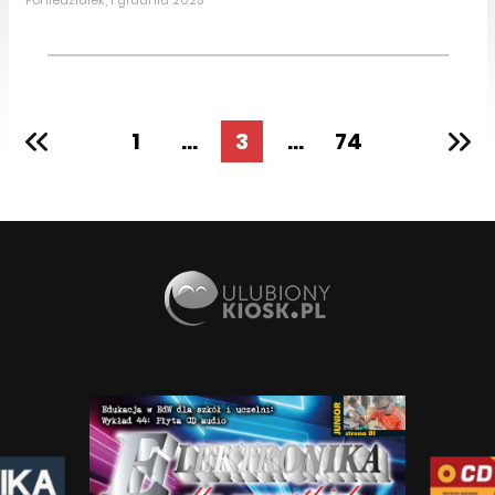
Poniedziałek, 1 grudnia 2025
1
...
3
...
74