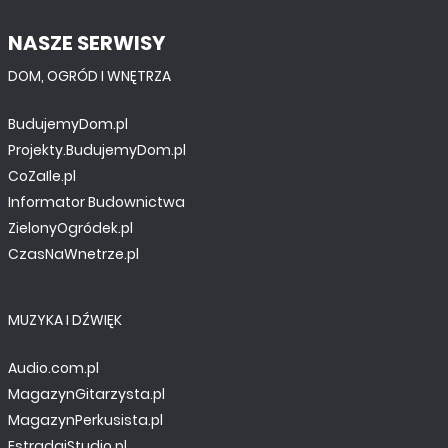
NASZE SERWISY
DOM, OGRÓD I WNĘTRZA
BudujemyDom.pl
Projekty.BudujemyDom.pl
CoZaIle.pl
Informator Budownictwa
ZielonyOgródek.pl
CzasNaWnetrze.pl
MUZYKA I DŹWIĘK
Audio.com.pl
MagazynGitarzysta.pl
MagazynPerkusista.pl
EstradaiStudio.pl