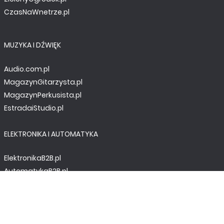
CzasNaWnetrze.pl
MUZYKA I DŹWIĘK
Audio.com.pl
MagazynGitarzysta.pl
MagazynPerkusista.pl
EstradaiStudio.pl
ELEKTRONIKA I AUTOMATYKA
ElektronikaB2B.pl
AutomatykaB2B.pl
Elektronika Praktyczna
Elportal.pl
Świat Radio