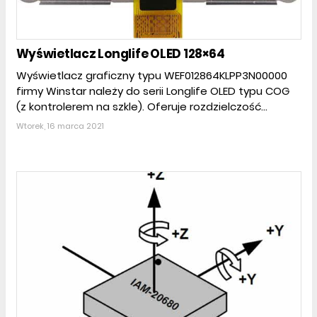
Wyświetlacz Longlife OLED 128×64
Wyświetlacz graficzny typu WEF012864KLPP3N00000
firmy Winstar należy do serii Longlife OLED typu COG
(z kontrolerem na szkle). Oferuje rozdzielczość...
Wtorek, 16 marca 2021