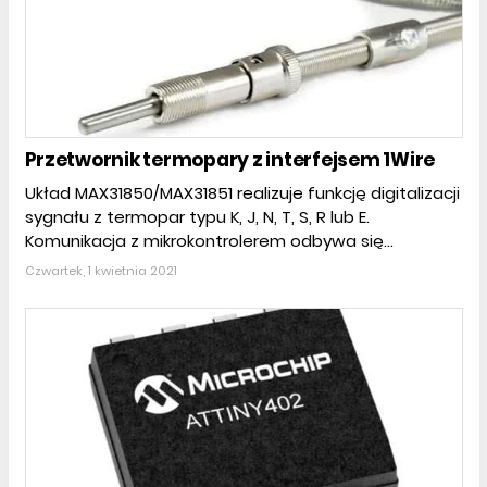
Przetwornik termopary z interfejsem 1Wire
Układ MAX31850/MAX31851 realizuje funkcję digitalizacji
sygnału z termopar typu K, J, N, T, S, R lub E.
Komunikacja z mikrokontrolerem odbywa się...
Czwartek, 1 kwietnia 2021