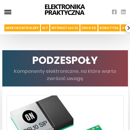
MIKROKONTROLERY
IOT
WYŚWIETLACZE
DRUK 3D
ROBOTYKA
4G I
PODZESPOŁY
Komponenty elektroniczne, na które warto
zwrócić uwagę