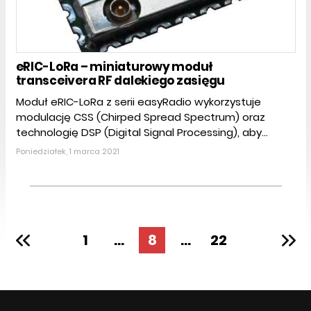
eRIC-LoRa – miniaturowy moduł
transceivera RF dalekiego zasięgu
Moduł eRIC-LoRa z serii easyRadio wykorzystuje
modulację CSS (Chirped Spread Spectrum) oraz
technologię DSP (Digital Signal Processing), aby...
Poniedziałek, 1 marca 2021
1
...
8
...
22